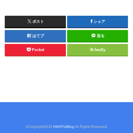
ポスト
シェア
はてブ
送る
Pocket
feedly
©Copyright2026
HIHITI's/Blog
.All Rights Reserved.