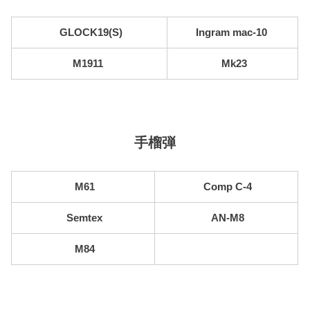
GLOCK19(S)
Ingram mac-10
M1911
Mk23
手榴弾
M61
Comp C-4
Semtex
AN-M8
M84