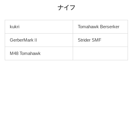
ナイフ
kukri
Tomahawk Berserker
GerberMarkⅡ
Strider SMF
M48 Tomahawk