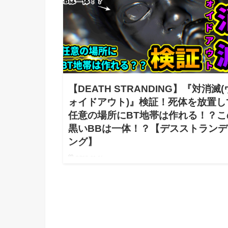
【DEATH STRANDING】『対消滅(
ォイドアウト)』検証！死体を放置し
任意の場所にBT地帯は作れる！？こ
黒いBBは一体！？【デスストランデ
ング】
2019.11.14
【DEATH STRANDING】『対消滅(ヴォイドアウト)
証！死体を放置して任意の場所にBT地帯は作れる！
の黒いBBは一体！？【デスストランディング】 こち
動画で詳しく解説しています！ この演出を見れただ