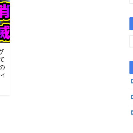
ヴ
て
の
ィ
』検
？こ
らの
け…