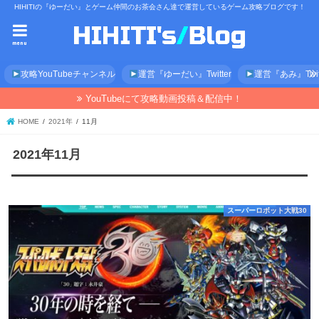
HIHITIの『ゆーだい』とゲーム仲間のお茶会さん達で運営しているゲーム攻略ブログです！
menu
攻略YouTubeチャンネル
運営『ゆーだい』Twitter
運営『あみ』Twitt
YouTubeにて攻略動画投稿＆配信中！
HOME
2021年
11月
2021年11月
スーパーロボット大戦30