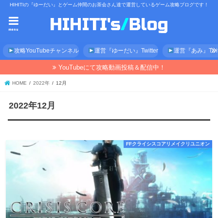
HIHITIの『ゆーだい』とゲーム仲間のお茶会さん達で運営しているゲーム攻略ブログです！
menu
攻略YouTubeチャンネル
運営『ゆーだい』Twitter
運営『あみ』Twitt
YouTubeにて攻略動画投稿＆配信中！
HOME
2022年
12月
2022年12月
FFクライシスコアリメイクリユニオン