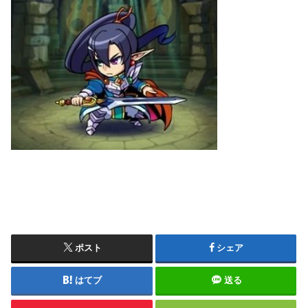
ポスト
シェア
はてブ
送る