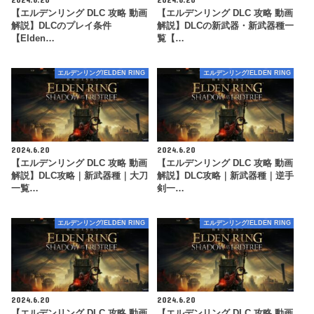
【エルデンリング DLC 攻略 動画
【エルデンリング DLC 攻略 動画
解説】DLCのプレイ条件
解説】DLCの新武器・新武器種一
【Elden…
覧【…
エルデンリング/ELDEN RING
エルデンリング/ELDEN RING
2024.6.20
2024.6.20
【エルデンリング DLC 攻略 動画
【エルデンリング DLC 攻略 動画
解説】DLC攻略｜新武器種｜大刀
解説】DLC攻略｜新武器種｜逆手
一覧…
剣一…
エルデンリング/ELDEN RING
エルデンリング/ELDEN RING
2024.6.20
2024.6.20
【エルデンリング DLC 攻略 動画
【エルデンリング DLC 攻略 動画