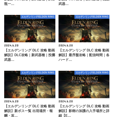
瓶一…
武器…
エルデンリング/ELDEN RING
エルデンリング/ELDEN RING
2024.6.20
2024.6.20
【エルデンリング DLC 攻略 動画
【エルデンリング DLC 攻略 動画
解説】DLC攻略｜新武器種｜投擲
解説】最序盤攻略｜配信時間｜各
武器…
ハード…
エルデンリング/ELDEN RING
エルデンリング/ELDEN RING
2024.6.20
2024.6.20
【エルデンリング DLC 攻略 動画
【エルデンリング DLC 攻略 動画
解説】新ボス一覧 出現場所・報
解説】影樹の加護の入手場所と詳
酬・攻…
細【E…