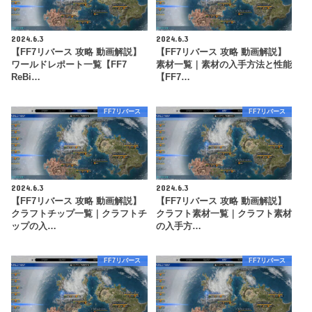
2024.6.3
2024.6.3
【FF7リバース 攻略 動画解説】
【FF7リバース 攻略 動画解説】
ワールドレポート一覧【FF7
素材一覧｜素材の入手方法と性能
ReBi…
【FF7…
FF7リバース
FF7リバース
2024.6.3
2024.6.3
【FF7リバース 攻略 動画解説】
【FF7リバース 攻略 動画解説】
クラフトチップ一覧｜クラフトチ
クラフト素材一覧｜クラフト素材
ップの入…
の入手方…
FF7リバース
FF7リバース