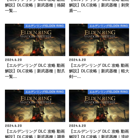
解説】DLC攻略｜新武器種｜格闘
解説】DLC攻略｜新武器種｜刺突
一覧…
盾一…
エルデンリング/ELDEN RING
エルデンリング/ELDEN RING
2024.6.20
2024.6.20
【エルデンリング DLC 攻略 動画
【エルデンリング DLC 攻略 動画
解説】DLC攻略｜新武器種｜獣爪
解説】DLC攻略｜新武器種｜軽大
一覧…
剣一…
エルデンリング/ELDEN RING
エルデンリング/ELDEN RING
2024.6.20
2024.6.20
【エルデンリング DLC 攻略 動画
【エルデンリング DLC 攻略 動画
解説】DLC攻略｜新武器種｜調香
解説】DLC攻略｜新武器種｜流紋