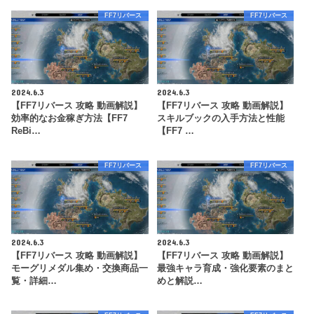
FF7リバース
FF7リバース
2024.6.3
2024.6.3
【FF7リバース 攻略 動画解説】
【FF7リバース 攻略 動画解説】
効率的なお金稼ぎ方法【FF7
スキルブックの入手方法と性能
ReBi…
【FF7 …
FF7リバース
FF7リバース
2024.6.3
2024.6.3
【FF7リバース 攻略 動画解説】
【FF7リバース 攻略 動画解説】
モーグリメダル集め・交換商品一
最強キャラ育成・強化要素のまと
覧・詳細…
めと解説…