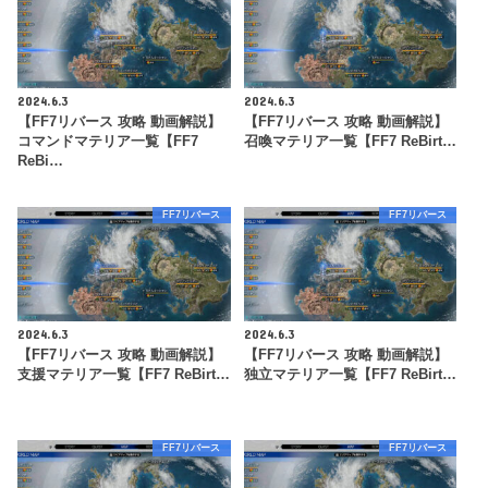
2024.6.3
2024.6.3
【FF7リバース 攻略 動画解説】
【FF7リバース 攻略 動画解説】
コマンドマテリア一覧【FF7
召喚マテリア一覧【FF7 ReBirt…
ReBi…
FF7リバース
FF7リバース
2024.6.3
2024.6.3
【FF7リバース 攻略 動画解説】
【FF7リバース 攻略 動画解説】
支援マテリア一覧【FF7 ReBirt…
独立マテリア一覧【FF7 ReBirt…
FF7リバース
FF7リバース