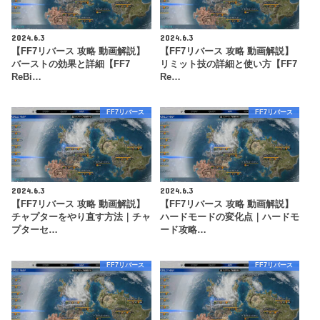
2024.6.3
2024.6.3
【FF7リバース 攻略 動画解説】
【FF7リバース 攻略 動画解説】
バーストの効果と詳細【FF7
リミット技の詳細と使い方【FF7
ReBi…
Re…
FF7リバース
FF7リバース
2024.6.3
2024.6.3
【FF7リバース 攻略 動画解説】
【FF7リバース 攻略 動画解説】
チャプターをやり直す方法｜チャ
ハードモードの変化点｜ハードモ
プターセ…
ード攻略…
FF7リバース
FF7リバース