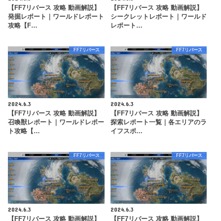
【FF7リバース 攻略 動画解説】
【FF7リバース 攻略 動画解説】
発掘レポート｜ワールドレポート
シークレットレポート｜ワールド
攻略【F…
レポート…
FF7リバース
FF7リバース
2024.6.3
2024.6.3
【FF7リバース 攻略 動画解説】
【FF7リバース 攻略 動画解説】
召喚獣レポート｜ワールドレポー
探索レポート一覧｜各エリアのラ
ト攻略【…
イフスポ…
FF7リバース
FF7リバース
2024.6.3
2024.6.3
【FF7リバース 攻略 動画解説】
【FF7リバース 攻略 動画解説】