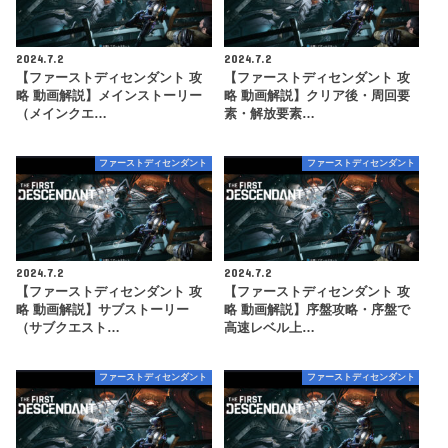
2024.7.2
2024.7.2
【ファーストディセンダント 攻
【ファーストディセンダント 攻
略 動画解説】メインストーリー
略 動画解説】クリア後・周回要
（メインクエ…
素・解放要素…
ファーストディセンダント
ファーストディセンダント
2024.7.2
2024.7.2
【ファーストディセンダント 攻
【ファーストディセンダント 攻
略 動画解説】サブストーリー
略 動画解説】序盤攻略・序盤で
（サブクエスト…
高速レベル上…
ファーストディセンダント
ファーストディセンダント