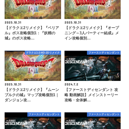
2025.10.31
2025.10.31
【ドラクエ2リメイク】『ベリア
【ドラクエ2リメイク】『オープ
ル』ボス攻略個別1：『妖精の
ニング～3人パーティー結成』メ
城』のボス攻略…
イン攻略個別…
ドラクエ1-2-HD-2Dリメイク
ファーストディセンダント
2025.10.31
2024.7.2
【ドラクエ2リメイク】『ムーン
【ファーストディセンダント 攻
ブルクの城』マップ攻略個別1｜
略 動画解説】メインストーリー
ダンジョン攻…
攻略・全体解…
ファーストディセンダント
ファーストディセンダント