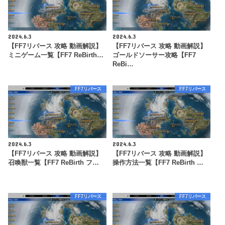
2024.6.3
2024.6.3
【FF7リバース 攻略 動画解説】
【FF7リバース 攻略 動画解説】
ミニゲーム一覧【FF7 ReBirth…
ゴールドソーサー攻略【FF7
ReBi…
FF7リバース
FF7リバース
2024.6.3
2024.6.3
【FF7リバース 攻略 動画解説】
【FF7リバース 攻略 動画解説】
召喚獣一覧【FF7 ReBirth フ…
操作方法一覧【FF7 ReBirth …
FF7リバース
FF7リバース