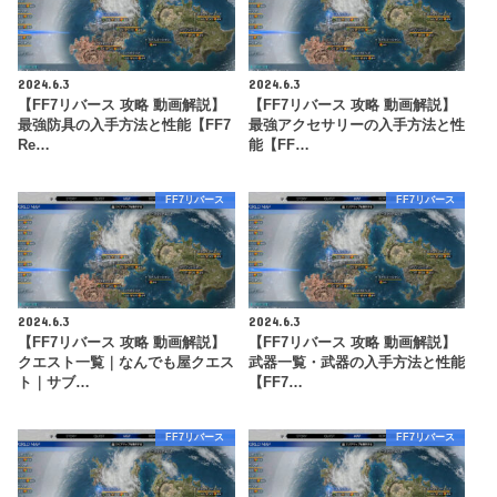
2024.6.3
2024.6.3
【FF7リバース 攻略 動画解説】
【FF7リバース 攻略 動画解説】
最強防具の入手方法と性能【FF7
最強アクセサリーの入手方法と性
Re…
能【FF…
FF7リバース
FF7リバース
2024.6.3
2024.6.3
【FF7リバース 攻略 動画解説】
【FF7リバース 攻略 動画解説】
クエスト一覧｜なんでも屋クエス
武器一覧・武器の入手方法と性能
ト｜サブ…
【FF7…
FF7リバース
FF7リバース