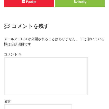
Pocket
feedly
コメントを残す
メールアドレスが公開されることはありません。
※
が付いている
欄は必須項目です
コメント
※
名前