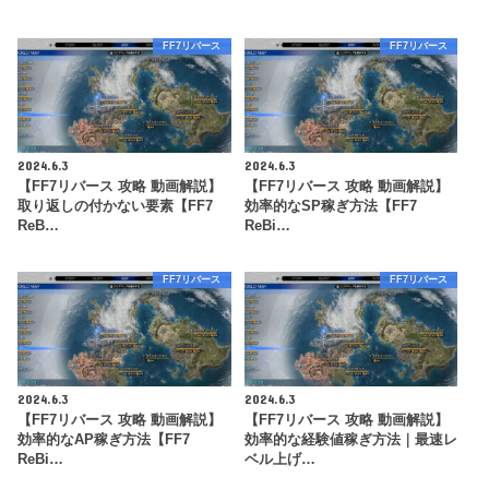
FF7リバース
FF7リバース
2024.6.3
2024.6.3
【FF7リバース 攻略 動画解説】
【FF7リバース 攻略 動画解説】
取り返しの付かない要素【FF7
効率的なSP稼ぎ方法【FF7
ReB…
ReBi…
FF7リバース
FF7リバース
2024.6.3
2024.6.3
【FF7リバース 攻略 動画解説】
【FF7リバース 攻略 動画解説】
効率的なAP稼ぎ方法【FF7
効率的な経験値稼ぎ方法｜最速レ
ReBi…
ベル上げ…