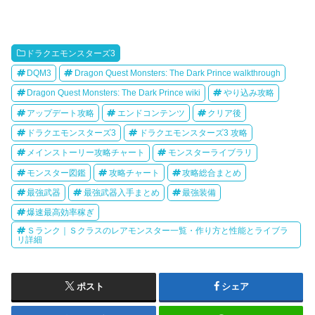
ドラクエモンスターズ3
DQM3
Dragon Quest Monsters: The Dark Prince walkthrough
Dragon Quest Monsters: The Dark Prince wiki
やり込み攻略
アップデート攻略
エンドコンテンツ
クリア後
ドラクエモンスターズ3
ドラクエモンスターズ3 攻略
メインストーリー攻略チャート
モンスターライブラリ
モンスター図鑑
攻略チャート
攻略総合まとめ
最強武器
最強武器入手まとめ
最強装備
爆速最高効率稼ぎ
Ｓランク｜Ｓクラスのレアモンスター一覧・作り方と性能とライブラ
リ詳細
ポスト
シェア