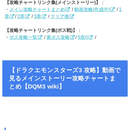
【攻略チャートリンク集(メインストーリー)】
：
・
メイン攻略チャートまとめ
/
動画攻略(作成中)
/
1
章
/
2章
/
3章
/
クリア後
【攻略チャートリンク集(ボス戦)】
：
・
ボス攻略一覧
/
裏ボス攻略
/
5章()
/
【ドラクエモンスターズ3 攻略】動画で
見るメインストーリー攻略チャートま
とめ【DQM3 wiki】