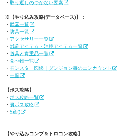
・
取り返しのつかない要素
※【やり込み攻略(データベース)】：
・
武器一覧
・
防具一覧
・
アクセサリー一覧
・
戦闘アイテム・消耗アイテム一覧
・
道具と貴重品一覧
・
食べ物一覧
・
モンスター図鑑｜ダンジョン毎のエンカウント
・
一覧
【ボス攻略】
・
ボス攻略一覧
・
裏ボス攻略
・
5章()
【やり込みコンプ＆トロコン攻略】