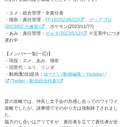
・エメ：総合管理・全責任者
・瑠奈：責任管理：
FF16(2023/6/22)
、
ディアブロ
(2023/6/2 ※練習)
、ポケモン(2023/11/??)
・あみ：責任管理：
ゼルダ(2023/5/12)
※災害中につき
遅れ中
【メンバー一覧(一応)】
・現役：エメ、あみ、瑠奈
・旧世代：ユリ、リンダ
・動画(配信)提供：
ゆーだい(動画編集：Youtube) /
(Twitter：配信総合代表)
昔の攻略では、仲良し女子会の共感し合ってのワイワイ
攻略でしたが、諸事情でそのやり方は強制終了されまし
た。
協力のし合いはアリですが、責任者を立てて責任者が全