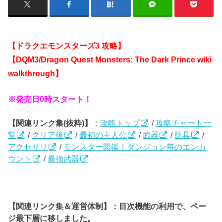
【ドラクエモンスターズ3
攻略】
【DQM3/Dragon Quest Monsters: The Dark Prince wiki
walkthrough】
※発売日0時スタート！
【関連リンク集(抜粋)】
：
攻略トップ
/
攻略チャート一
覧
/
クリア後
/
最初の主人公
/
武器
/
防具
/
アクセサリ
/
モンスター図鑑｜ダンジョン毎のエンカ
ウント
/
最強武器
【関連リンク集＆運営体制】：目次機能の利用で、ペー
ジ最下層に移しました。