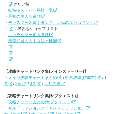
・
クリア後
・
IC特技スーパー特技一覧
・
最初の主人公選び
・
モンスター図鑑｜ダンジョン毎のエンカウント
・
世界各地ショップリスト
・
キャラクター加入条件
・
最強武器の入手方法と性能
・
・
・
【攻略チャートリンク集(メインストーリー)】
：
・
メイン攻略チャートまとめ
/
動画攻略(作成中)
/
1
章
/
2章
/
3章
/
クリア後
【攻略チャートリンク集(サブクエスト)】
：
・
攻略チャートまとめ(サブクエスト)
・
ギルドミッションとチャレンジミッション