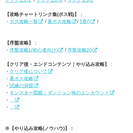
サブクエ1
/
サブクエ2
/
サブクエ3
【攻略チャートリンク集(ボス戦)】
：
・
ボス攻略一覧
/
裏ボス攻略
/
5章()
/
【序盤攻略】
：
・
序盤攻略1(初心者向け)
/
序盤攻略2()
【クリア後・エンドコンテンツ｜やり込み攻略】
：
・
クリア後について
・
裏ボス攻略
・
試練の洞窟
・
モンスター図鑑｜ダンジョン毎のエンカウント
・
・
※【やり込み攻略(ノウハウ)】：