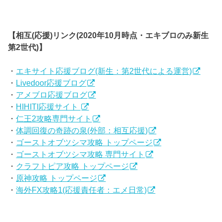
【相互(応援)リンク(2020年10月時点・エキブロのみ新生
第2世代)】
・
エキサイト応援ブログ(新生：第2世代による運営)
・
Livedoor応援ブログ
・
アメブロ応援ブログ
・
HIHITI応援サイト
・
仁王2攻略専門サイト
・
体調回復の奇跡の泉(外部：相互応援)
・
ゴーストオブツシマ攻略 トップページ
・
ゴーストオブツシマ攻略 専門サイト
・
クラフトピア攻略 トップページ
・
原神攻略 トップページ
・
海外FX攻略1(応援責任者：エメ日常)