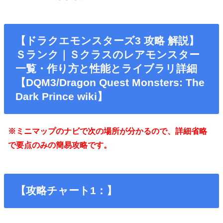
【ドラクエモンスターズ3 攻略 解説】
Ｓランク｜Ｓクラスのレアモンスター
一覧・作り方と性能とライブラリ詳細
【DQM3/Dragon Quest Monsters: The
Dark Prince wiki】
※ミニマップのナビで次の場所が分かるので、詳細省略
で要点のみの簡易攻略です。
【攻略チャート1：】