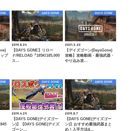
GONE
DAYS GONE
DAYS GONE
2019.8.24
2021.5.22
ne)
【DAYS GONE】リロー
【デイズゴーン(DaysGone)
トップ
ド/RELOAD『185K/185,000
攻略】攻略動画・最強武器・
ス…
やり込み攻…
GONE
DAYS GONE
DAYS GONE
2019.4.29
2019.8.7
【DAYS GONE(デイズゴー
【DAYS GONE(デイズゴー
845
ン)】【DAYS GONE(デイズ
ン)】おすすめ最強武器まと
ゴーン…
め！入手方法&…