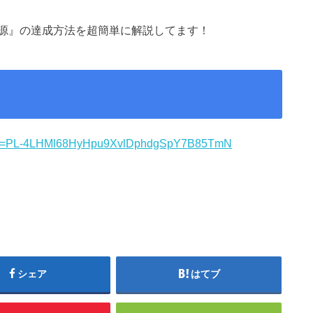
源』の達成方法を超簡単に解説してます！
！
t?list=PL-4LHMl68HyHpu9XvlDphdgSpY7B85TmN
シェア
はてブ