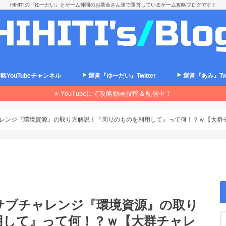
HIHITIの『ゆーだい』とゲーム仲間のお茶会さん達で運営しているゲーム攻略ブログです！
略YouTubeチャンネル
運営『ゆーだい』Twitter
運営『あみ』Twit
YouTubeにて攻略動画投稿＆配信中！
ブチャレンジ『環境資源』の取り方解説！『周りのものを利用して』って何！？ｗ【大群
ド/サブチャレンジ『環境資源』の取り
用して』って何！？ｗ【大群チャレ