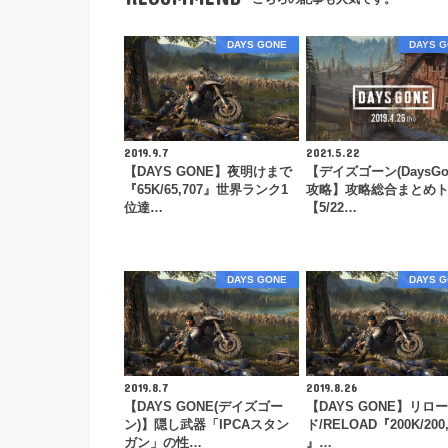
DAYS GONE
DAYS 
2019.9.7
2021.5.22
【DAYS GONE】夜明けまで
【デイズゴーン(DaysGo
『65K/65,707』世界ランク1
攻略】攻略総合まとめ
位達…
【5/22…
DAYS GONE
DAYS 
2019.8.7
2019.8.26
【DAYS GONE(デイズゴー
【DAYS GONE】リロー
ン)】隠し武器「IPCAスタン
ド/RELOAD『200K/200,
ガン」の性…
』…