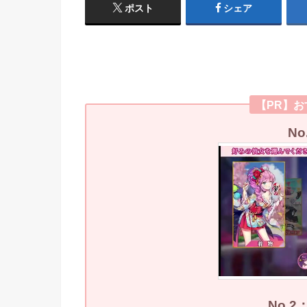
ポスト
シェア
【PR】
N
No.