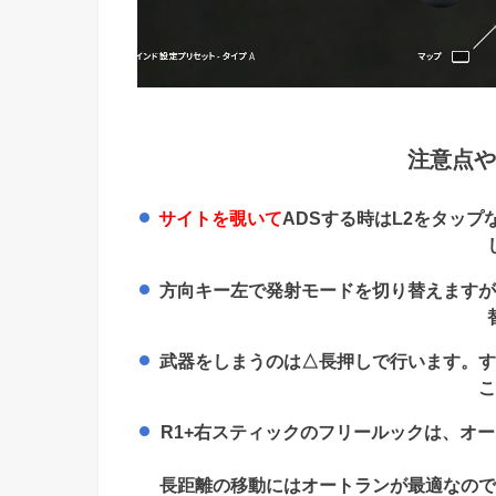
注意点や
サイトを覗いて
ADSする時はL2を
タップ
方向キー左で発射モードを切り替えます
武器をしまうのは△長押しで行います。
R1+右スティックのフリールックは、オ
長距離の移動にはオートランが最適なの