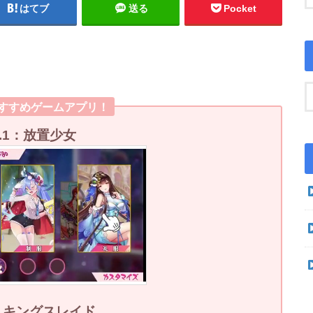
はてブ
送る
Pocket
おすすめゲームアプリ！
o.1：放置少女
2：キングスレイド