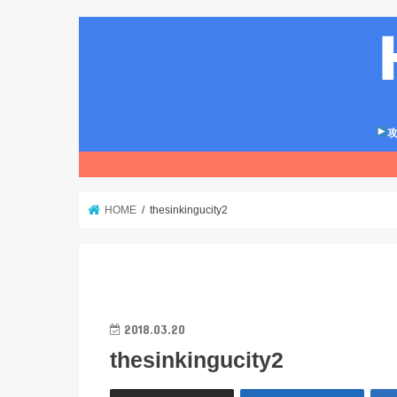
攻
HOME
thesinkingucity2
2018.03.20
thesinkingucity2