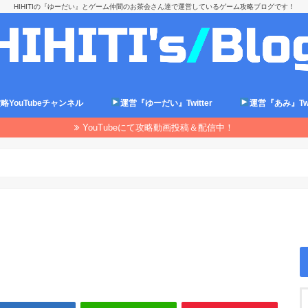
HIHITIの『ゆーだい』とゲーム仲間のお茶会さん達で運営しているゲーム攻略ブログです！
略YouTubeチャンネル
運営『ゆーだい』Twitter
運営『あみ』Twit
YouTubeにて攻略動画投稿＆配信中！