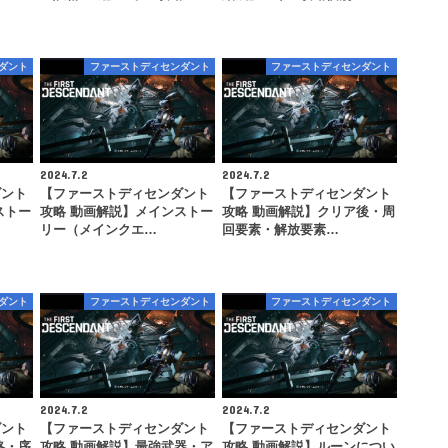
ダント
ファーストディセンダント
ファーストディセンダント
2024.7.2
2024.7.2
ダント
【ファーストディセンダント
【ファーストディセンダント
ストー
攻略 動画解説】メインストー
攻略 動画解説】クリア後・周
リー（メインクエ…
回要素・解放要素…
ダント
ファーストディセンダント
ファーストディセンダント
2024.7.2
2024.7.2
ダント
【ファーストディセンダント
【ファーストディセンダント
略・序
攻略 動画解説】最強武器・ア
攻略 動画解説】ルーンについ