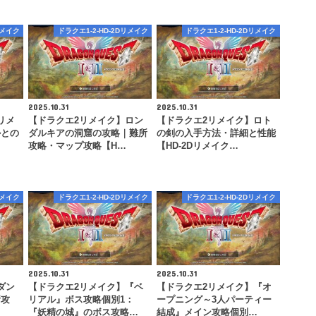
リメイク
ドラクエ1-2-HD-2Dリメイク
ドラクエ1-2-HD-2Dリメイク
2025.10.31
2025.10.31
リメ
【ドラクエ2リメイク】ロン
【ドラクエ2リメイク】ロト
ルとの
ダルキアの洞窟の攻略｜難所
の剣の入手方法・詳細と性能
攻略・マップ攻略【H…
【HD-2Dリメイク…
リメイク
ドラクエ1-2-HD-2Dリメイク
ドラクエ1-2-HD-2Dリメイク
2025.10.31
2025.10.31
ダン
【ドラクエ2リメイク】『ベ
【ドラクエ2リメイク】『オ
所攻
リアル』ボス攻略個別1：
ープニング～3人パーティー
『妖精の城』のボス攻略…
結成』メイン攻略個別…