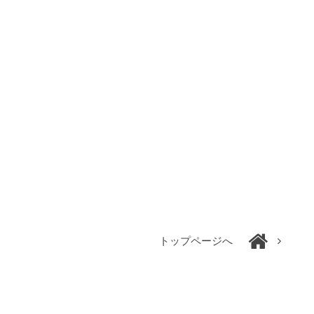
トップページへ