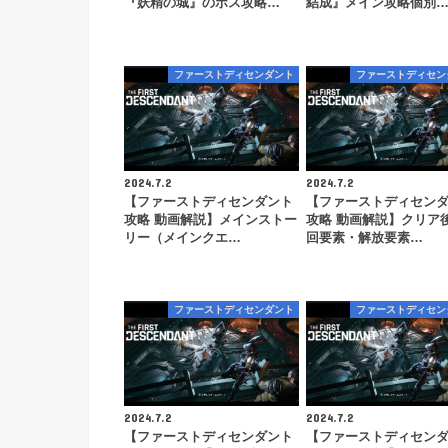
『妖精の城』のボス攻略…
結成』メイン攻略個別
ファーストディセンダント
ファーストディセン
2024.7.2
2024.7.2
【ファーストディセンダント
【ファーストディセン
攻略 動画解説】メインストー
攻略 動画解説】クリア
リー（メインクエ…
回要素・解放要素…
ファーストディセンダント
ファーストディセン
2024.7.2
2024.7.2
【ファーストディセンダント
【ファーストディセン