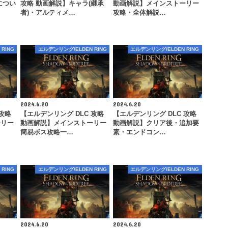
につい
攻略 動画解説】キャラ(継承
動画解説】メインストーリー
者)・アルティメ…
攻略・全体解説…
RING
エルデンリング/ELDEN RING
エルデンリング/ELDEN RING
2024.6.20
2024.6.20
 攻略
【エルデンリング DLC 攻略
【エルデンリング DLC 攻略
ーリー
動画解説】メインストーリー
動画解説】クリア後・追加要
簡易ボス攻略一…
素・エンドコン…
RING
エルデンリング/ELDEN RING
エルデンリング/ELDEN RING
2024.6.20
2024.6.20