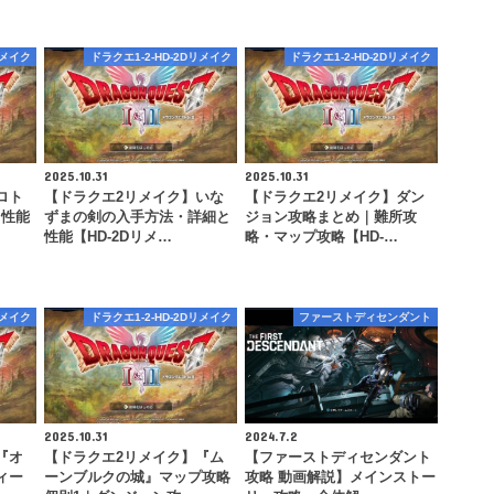
リメイク
ドラクエ1-2-HD-2Dリメイク
ドラクエ1-2-HD-2Dリメイク
2025.10.31
2025.10.31
ロト
【ドラクエ2リメイク】いな
【ドラクエ2リメイク】ダン
と性能
ずまの剣の入手方法・詳細と
ジョン攻略まとめ｜難所攻
性能【HD-2Dリメ…
略・マップ攻略【HD-…
リメイク
ドラクエ1-2-HD-2Dリメイク
ファーストディセンダント
2025.10.31
2024.7.2
『オ
【ドラクエ2リメイク】『ム
【ファーストディセンダント
ィー
ーンブルクの城』マップ攻略
攻略 動画解説】メインストー