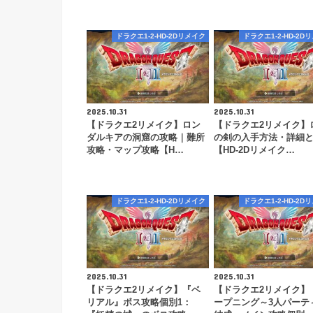
ドラクエ1-2-HD-2Dリメイク
ドラクエ1-2-HD-2D
2025.10.31
2025.10.31
【ドラクエ2リメイク】ロン
【ドラクエ2リメイク】
ダルキアの洞窟の攻略｜難所
の剣の入手方法・詳細
攻略・マップ攻略【H…
【HD-2Dリメイク…
ドラクエ1-2-HD-2Dリメイク
ドラクエ1-2-HD-2D
2025.10.31
2025.10.31
【ドラクエ2リメイク】『ベ
【ドラクエ2リメイク】
リアル』ボス攻略個別1：
ープニング～3人パーテ