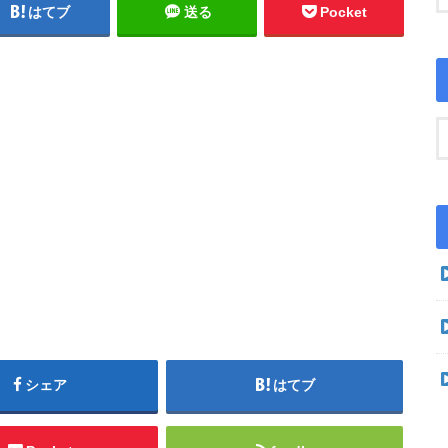
はてブ
送る
Pocket
シェア
はてブ