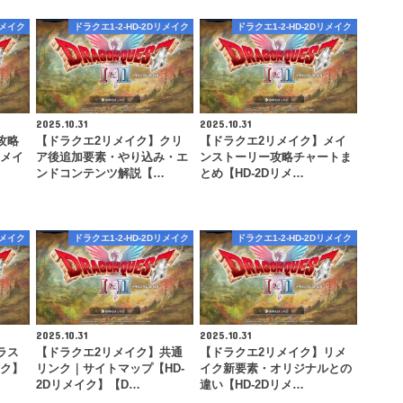
リメイク
ドラクエ1-2-HD-2Dリメイク
ドラクエ1-2-HD-2Dリメイク
2025.10.31
2025.10.31
攻略
【ドラクエ2リメイク】クリ
【ドラクエ2リメイク】メイ
リメイ
ア後追加要素・やり込み・エ
ンストーリー攻略チャートま
ンドコンテンツ解説【…
とめ【HD-2Dリメ…
リメイク
ドラクエ1-2-HD-2Dリメイク
ドラクエ1-2-HD-2Dリメイク
2025.10.31
2025.10.31
ラス
【ドラクエ2リメイク】共通
【ドラクエ2リメイク】リメ
イク】
リンク｜サイトマップ【HD-
イク新要素・オリジナルとの
2Dリメイク】【D…
違い【HD-2Dリメ…