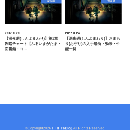
深夜廻
深夜廻
2017.8.20
2017.8.24
【深夜廻(しんよまわり)】第3章
【深夜廻(しんよまわり)】おまも
攻略チャート【ふるいまがたま・
り(お守り)の入手場所・効果・性
図書館・コ…
能一覧
©Copyright2026
HIHITI's/Blog
.All Rights Reserved.