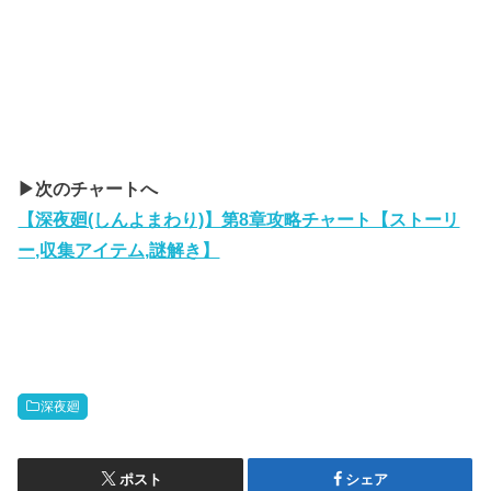
▶︎次のチャートへ
【深夜廻(しんよまわり)】第8章攻略チャート【ストーリ
ー,収集アイテム,謎解き】
深夜廻
ポスト
シェア