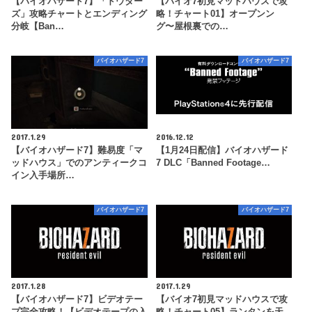
【バイオハザード7】「ドウター
【バイオ7初見マッドハウスで攻
ズ」攻略チャートとエンディング
略！チャート01】オープンン
分岐【Ban…
グ〜屋根裏での…
バイオハザード7
バイオハザード7
2017.1.29
2016.12.12
【バイオハザード7】難易度「マ
【1月24日配信】バイオハザード
ッドハウス」でのアンティークコ
7 DLC「Banned Footage…
イン入手場所…
バイオハザード7
バイオハザード7
2017.1.28
2017.1.29
【バイオハザード7】ビデオテー
【バイオ7初見マッドハウスで攻
プ完全攻略！【ビデオテープの入
略！チャート05】ランタンを天