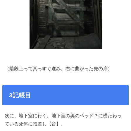
（階段上って真っすぐ進み。右に曲がった先の扉）
3記帳目
次に、地下室に行く。地下室の奥のベッド？に横たわっ
ている死体に指差し【音】、