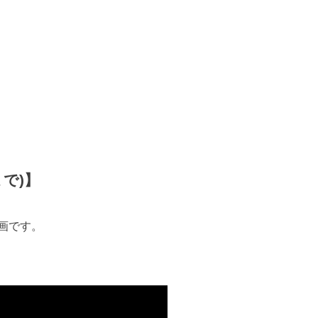
で)】
画です。