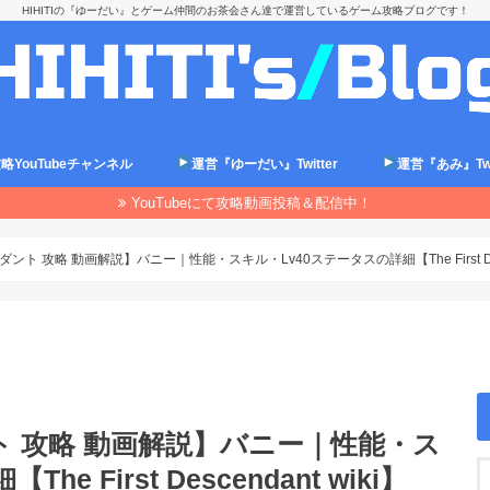
HIHITIの『ゆーだい』とゲーム仲間のお茶会さん達で運営しているゲーム攻略ブログです！
略YouTubeチャンネル
運営『ゆーだい』Twitter
運営『あみ』Twit
YouTubeにて攻略動画投稿＆配信中！
 攻略 動画解説】バニー｜性能・スキル・Lv40ステータスの詳細【The First Desce
 攻略 動画解説】バニー｜性能・ス
 First Descendant wiki】