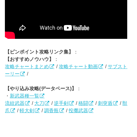
【ピンポイント攻略リンク集】
：
【おすすめノウハウ】
：
攻略チャートまとめ
/
攻略チャート動画
/
サブスト
ーリー
/
【やり込み攻略(データベース)】
：
・
新武器種一覧
流紋武器
/
大刀
/
逆手剣
/
格闘
/
刺突盾
/
獣
爪
/
軽大剣
/
調香瓶
/
投擲武器