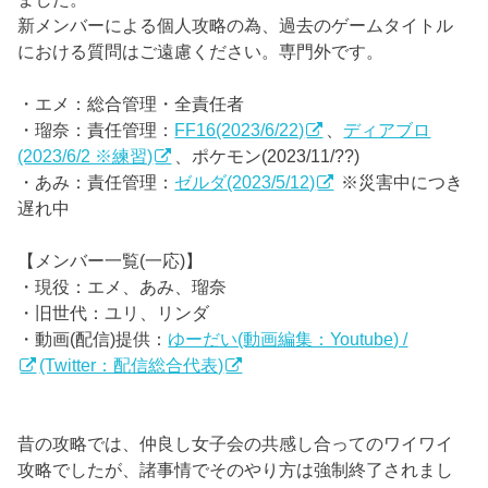
新メンバーによる個人攻略の為、過去のゲームタイトル
における質問はご遠慮ください。専門外です。
・エメ：総合管理・全責任者
・瑠奈：責任管理：
FF16(2023/6/22)
、
ディアブロ
(2023/6/2 ※練習)
、ポケモン(2023/11/??)
・あみ：責任管理：
ゼルダ(2023/5/12)
※災害中につき
遅れ中
【メンバー一覧(一応)】
・現役：エメ、あみ、瑠奈
・旧世代：ユリ、リンダ
・動画(配信)提供：
ゆーだい(動画編集：Youtube) /
(Twitter：配信総合代表)
昔の攻略では、仲良し女子会の共感し合ってのワイワイ
攻略でしたが、諸事情でそのやり方は強制終了されまし