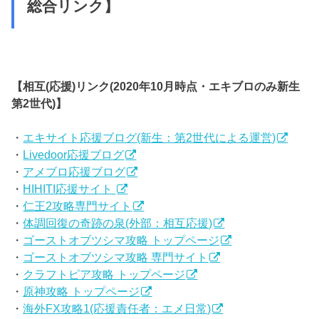
総合リンク】
【相互(応援)リンク(2020年10月時点・エキブロのみ新生
第2世代)】
・
エキサイト応援ブログ(新生：第2世代による運営)
・
Livedoor応援ブログ
・
アメブロ応援ブログ
・
HIHITI応援サイト
・
仁王2攻略専門サイト
・
体調回復の奇跡の泉(外部：相互応援)
・
ゴーストオブツシマ攻略 トップページ
・
ゴーストオブツシマ攻略 専門サイト
・
クラフトピア攻略 トップページ
・
原神攻略 トップページ
・
海外FX攻略1(応援責任者：エメ日常)