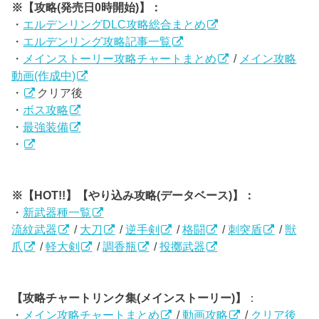
※【攻略(発売日0時開始)】：
・
エルデンリングDLC攻略総合まとめ
・
エルデンリング攻略記事一覧
・
メインストーリー攻略チャートまとめ
/
メイン攻略
動画(作成中)
・
クリア後
・
ボス攻略
・
最強装備
・
※【HOT!!】【やり込み攻略(データベース)】：
・
新武器種一覧
流紋武器
/
大刀
/
逆手剣
/
格闘
/
刺突盾
/
獣
爪
/
軽大剣
/
調香瓶
/
投擲武器
【攻略チャートリンク集(メインストーリー)】
：
・
メイン攻略チャートまとめ
/
動画攻略
/
クリア後