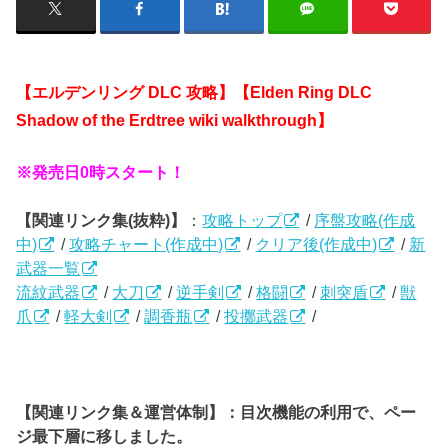
【エルデンリング DLC
攻略】【Elden Ring DLC
Shadow of the Erdtree wiki walkthrough】
※発売日0時スタート！
【関連リンク集(抜粋)】
：
攻略トップ
/
序盤攻略(作成
中)
/
攻略チャート(作成中)
/
クリア後(作成中)
/
新
武器一覧
流紋武器
/
大刀
/
逆手剣
/
格闘
/
刺突盾
/
獣
爪
/
軽大剣
/
調香瓶
/
投擲武器
/
【関連リンク集＆運営体制】：目次機能の利用で、ペー
ジ最下層に移しました。