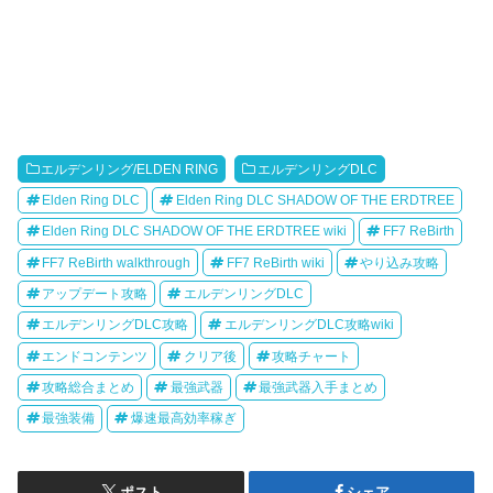
エルデンリング/ELDEN RING
エルデンリングDLC
Elden Ring DLC
Elden Ring DLC SHADOW OF THE ERDTREE
Elden Ring DLC SHADOW OF THE ERDTREE wiki
FF7 ReBirth
FF7 ReBirth walkthrough
FF7 ReBirth wiki
やり込み攻略
アップデート攻略
エルデンリングDLC
エルデンリングDLC攻略
エルデンリングDLC攻略wiki
エンドコンテンツ
クリア後
攻略チャート
攻略総合まとめ
最強武器
最強武器入手まとめ
最強装備
爆速最高効率稼ぎ
ポスト
シェア