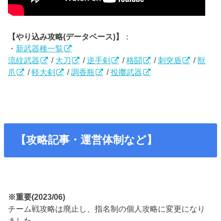
【やり込み攻略(データベース)】
：
・
新武器種一覧
流紋武器
/
大刀
/
逆手剣
/
格闘
/
刺突盾
/
獣
爪
/
軽大剣
/
調香瓶
/
投擲武器
【攻略記事・運営体制など】
※重要(2023/06)
チーム戦攻略は廃止し、指名制の個人攻略に変更になり
ました。