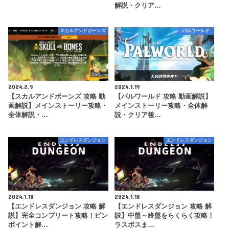
解説・クリア…
スカルアンドボーンズ
パルワールド
2024.2.9
2024.1.19
【スカルアンドボーンズ 攻略 動
【パルワールド 攻略 動画解説】
画解説】メインストーリー攻略・
メインストーリー攻略・全体解
全体解説・…
説・クリア後…
エンドレスダンジョン
エンドレスダンジョン
2024.1.18
2024.1.18
【エンドレスダンジョン 攻略 解
【エンドレスダンジョン 攻略 解
説】完全コンプリート攻略！ピン
説】中盤～終盤をらくらく攻略！
ポイント解…
ラスボスま…