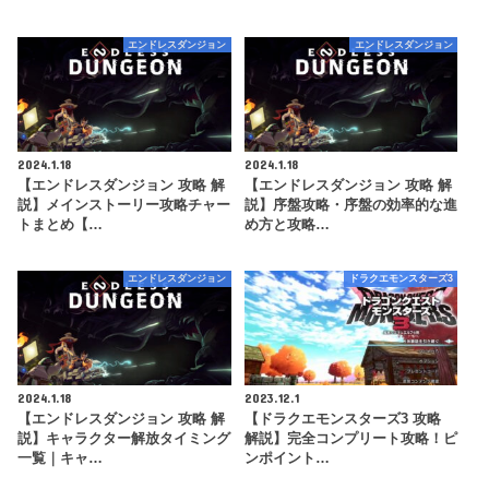
エンドレスダンジョン
エンドレスダンジョン
2024.1.18
2024.1.18
【エンドレスダンジョン 攻略 解
【エンドレスダンジョン 攻略 解
説】メインストーリー攻略チャー
説】序盤攻略・序盤の効率的な進
トまとめ【…
め方と攻略…
エンドレスダンジョン
ドラクエモンスターズ3
2024.1.18
2023.12.1
【エンドレスダンジョン 攻略 解
【ドラクエモンスターズ3 攻略
説】キャラクター解放タイミング
解説】完全コンプリート攻略！ピ
一覧｜キャ…
ンポイント…