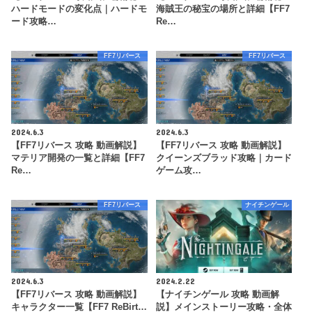
ハードモードの変化点｜ハードモ
海賊王の秘宝の場所と詳細【FF7
ード攻略…
Re…
FF7リバース
FF7リバース
2024.6.3
2024.6.3
【FF7リバース 攻略 動画解説】
【FF7リバース 攻略 動画解説】
マテリア開発の一覧と詳細【FF7
クイーンズブラッド攻略｜カード
Re…
ゲーム攻…
FF7リバース
ナイチンゲール
2024.6.3
2024.2.22
【FF7リバース 攻略 動画解説】
【ナイチンゲール 攻略 動画解
キャラクター一覧【FF7 ReBirt…
説】メインストーリー攻略・全体