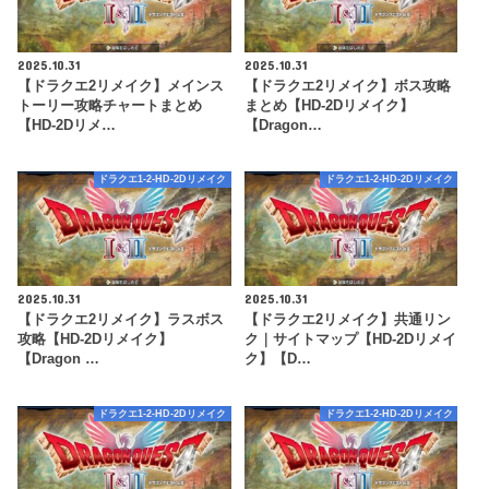
2025.10.31
2025.10.31
【ドラクエ2リメイク】メインス
【ドラクエ2リメイク】ボス攻略
トーリー攻略チャートまとめ
まとめ【HD-2Dリメイク】
【HD-2Dリメ…
【Dragon…
ドラクエ1-2-HD-2Dリメイク
ドラクエ1-2-HD-2Dリメイク
2025.10.31
2025.10.31
【ドラクエ2リメイク】ラスボス
【ドラクエ2リメイク】共通リン
攻略【HD-2Dリメイク】
ク｜サイトマップ【HD-2Dリメイ
【Dragon …
ク】【D…
ドラクエ1-2-HD-2Dリメイク
ドラクエ1-2-HD-2Dリメイク