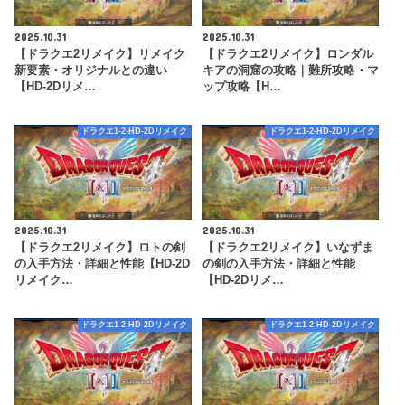
2025.10.31
2025.10.31
【ドラクエ2リメイク】リメイク
【ドラクエ2リメイク】ロンダル
新要素・オリジナルとの違い
キアの洞窟の攻略｜難所攻略・マ
【HD-2Dリメ…
ップ攻略【H…
ドラクエ1-2-HD-2Dリメイク
ドラクエ1-2-HD-2Dリメイク
2025.10.31
2025.10.31
【ドラクエ2リメイク】ロトの剣
【ドラクエ2リメイク】いなずま
の入手方法・詳細と性能【HD-2D
の剣の入手方法・詳細と性能
リメイク…
【HD-2Dリメ…
ドラクエ1-2-HD-2Dリメイク
ドラクエ1-2-HD-2Dリメイク