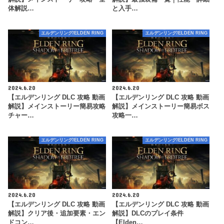
体解説…
と入手…
エルデンリング/ELDEN RING
エルデンリング/ELDEN RING
2024.6.20
2024.6.20
【エルデンリング DLC 攻略 動画
【エルデンリング DLC 攻略 動画
解説】メインストーリー簡易攻略
解説】メインストーリー簡易ボス
チャー…
攻略一…
エルデンリング/ELDEN RING
エルデンリング/ELDEN RING
2024.6.20
2024.6.20
【エルデンリング DLC 攻略 動画
【エルデンリング DLC 攻略 動画
解説】クリア後・追加要素・エン
解説】DLCのプレイ条件
ドコン…
【Elden…