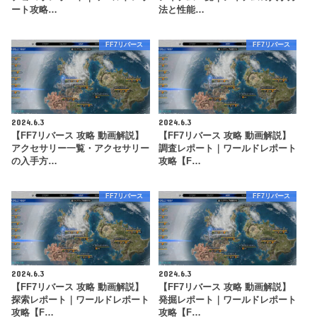
ート攻略…
法と性能…
FF7リバース
FF7リバース
2024.6.3
2024.6.3
【FF7リバース 攻略 動画解説】
【FF7リバース 攻略 動画解説】
アクセサリー一覧・アクセサリー
調査レポート｜ワールドレポート
の入手方…
攻略【F…
FF7リバース
FF7リバース
2024.6.3
2024.6.3
【FF7リバース 攻略 動画解説】
【FF7リバース 攻略 動画解説】
探索レポート｜ワールドレポート
発掘レポート｜ワールドレポート
攻略【F…
攻略【F…