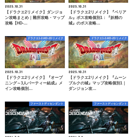
2025.10.31
2025.10.31
【ドラクエ2リメイク】ダンジョ
【ドラクエ2リメイク】『ベリア
ン攻略まとめ｜難所攻略・マップ
ル』ボス攻略個別1：『妖精の
攻略【HD-…
城』のボス攻略…
ドラクエ1-2-HD-2Dリメイク
ドラクエ1-2-HD-2Dリメイク
2025.10.31
2025.10.31
【ドラクエ2リメイク】『オープ
【ドラクエ2リメイク】『ムーン
ニング～3人パーティー結成』メ
ブルクの城』マップ攻略個別1｜
イン攻略個別…
ダンジョン攻…
ファーストディセンダント
ファーストディセンダント