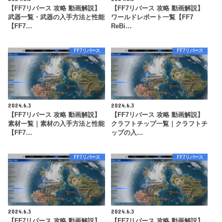
【FF7リバース 攻略 動画解説】
【FF7リバース 攻略 動画解説】
武器一覧・武器の入手方法と性能
ワールドレポート一覧【FF7
【FF7…
ReBi…
FF7リバース
FF7リバース
2024.6.3
2024.6.3
【FF7リバース 攻略 動画解説】
【FF7リバース 攻略 動画解説】
素材一覧｜素材の入手方法と性能
クラフトチップ一覧｜クラフトチ
【FF7…
ップの入…
FF7リバース
FF7リバース
2024.6.3
2024.6.3
【FF7リバース 攻略 動画解説】
【FF7リバース 攻略 動画解説】