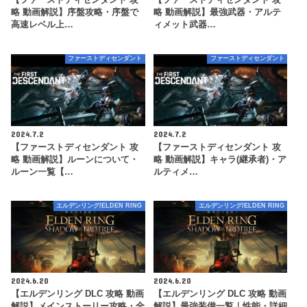
【ファーストディセンダント 攻
【ファーストディセンダント 攻
略 動画解説】序盤攻略・序盤で
略 動画解説】最強武器・アルテ
高速レベル上…
ィメット武器…
ファーストディセンダント
ファーストディセンダント
2024.7.2
2024.7.2
【ファーストディセンダント 攻
【ファーストディセンダント 攻
略 動画解説】ルーンについて・
略 動画解説】キャラ(継承者)・ア
ルーン一覧【…
ルティメ…
エルデンリング/ELDEN RING
エルデンリング/ELDEN RING
2024.6.20
2024.6.20
【エルデンリング DLC 攻略 動画
【エルデンリング DLC 攻略 動画
解説】メインストーリー攻略・全
解説】最強装備一覧｜性能・詳細