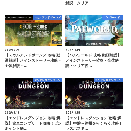
解説・クリア…
スカルアンドボーンズ
パルワールド
2024.2.9
2024.1.19
【スカルアンドボーンズ 攻略 動
【パルワールド 攻略 動画解説】
画解説】メインストーリー攻略・
メインストーリー攻略・全体解
全体解説・…
説・クリア後…
エンドレスダンジョン
エンドレスダンジョン
2024.1.18
2024.1.18
【エンドレスダンジョン 攻略 解
【エンドレスダンジョン 攻略 解
説】完全コンプリート攻略！ピン
説】中盤～終盤をらくらく攻略！
ポイント解…
ラスボスま…