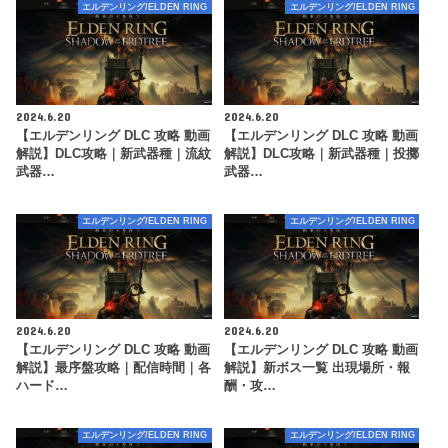
エルデンリング/ELDEN RING
エルデンリング/ELDEN RING
2024.6.20
2024.6.20
【エルデンリング DLC 攻略 動画
【エルデンリング DLC 攻略 動画
解説】DLC攻略｜新武器種｜流紋
解説】DLC攻略｜新武器種｜投擲
武器…
武器…
エルデンリング/ELDEN RING
エルデンリング/ELDEN RING
2024.6.20
2024.6.20
【エルデンリング DLC 攻略 動画
【エルデンリング DLC 攻略 動画
解説】最序盤攻略｜配信時間｜各
解説】新ボス一覧 出現場所・報
ハード…
酬・攻…
エルデンリング/ELDEN RING
エルデンリング/ELDEN RING