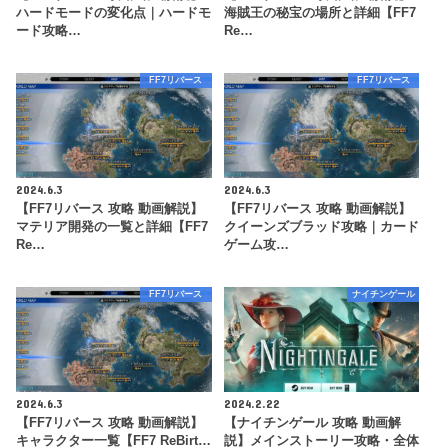
ハードモードの変化点｜ハードモ
海賊王の秘宝の場所と詳細【FF7
ード攻略…
Re…
FF7リバース
FF7リバース
2024.6.3
2024.6.3
【FF7リバース 攻略 動画解説】
【FF7リバース 攻略 動画解説】
マテリア開発の一覧と詳細【FF7
クイーンズブラッド攻略｜カード
Re…
ゲーム攻…
FF7リバース
ナイチンゲール
2024.6.3
2024.2.22
【FF7リバース 攻略 動画解説】
【ナイチンゲール 攻略 動画解
キャラクター一覧【FF7 ReBirt…
説】メインストーリー攻略・全体