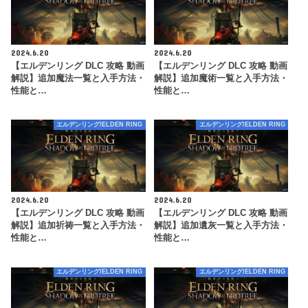
2024.6.20
2024.6.20
【エルデンリング DLC 攻略 動画
【エルデンリング DLC 攻略 動画
解説】追加魔法一覧と入手方法・
解説】追加魔術一覧と入手方法・
性能と…
性能と…
エルデンリング/ELDEN RING
エルデンリング/ELDEN RING
2024.6.20
2024.6.20
【エルデンリング DLC 攻略 動画
【エルデンリング DLC 攻略 動画
解説】追加祈祷一覧と入手方法・
解説】追加遺灰一覧と入手方法・
性能と…
性能と…
エルデンリング/ELDEN RING
エルデンリング/ELDEN RING