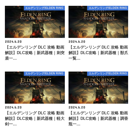
エルデンリング/ELDEN RING
エルデンリング/ELDEN RING
2024.6.20
2024.6.20
【エルデンリング DLC 攻略 動画
【エルデンリング DLC 攻略 動画
解説】DLC攻略｜新武器種｜刺突
解説】DLC攻略｜新武器種｜獣爪
盾一…
一覧…
エルデンリング/ELDEN RING
エルデンリング/ELDEN RING
2024.6.20
2024.6.20
【エルデンリング DLC 攻略 動画
【エルデンリング DLC 攻略 動画
解説】DLC攻略｜新武器種｜軽大
解説】DLC攻略｜新武器種｜調香
剣一…
瓶一…