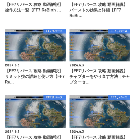
【FF7リバース 攻略 動画解説】
【FF7リバース 攻略 動画解説】
操作方法一覧【FF7 ReBirth …
バーストの効果と詳細【FF7
ReBi…
FF7リバース
FF7リバース
2024.6.3
2024.6.3
【FF7リバース 攻略 動画解説】
【FF7リバース 攻略 動画解説】
リミット技の詳細と使い方【FF7
チャプターをやり直す方法｜チャ
Re…
プターセ…
FF7リバース
FF7リバース
2024.6.3
2024.6.3
【FF7リバース 攻略 動画解説】
【FF7リバース 攻略 動画解説】