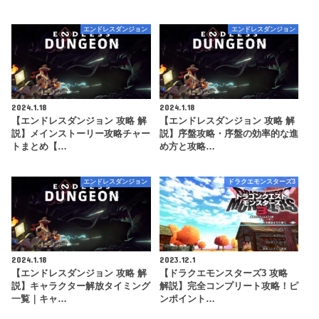
エンドレスダンジョン
エンドレスダンジョン
2024.1.18
2024.1.18
【エンドレスダンジョン 攻略 解
【エンドレスダンジョン 攻略 解
説】メインストーリー攻略チャー
説】序盤攻略・序盤の効率的な進
トまとめ【…
め方と攻略…
エンドレスダンジョン
ドラクエモンスターズ3
2024.1.18
2023.12.1
【エンドレスダンジョン 攻略 解
【ドラクエモンスターズ3 攻略
説】キャラクター解放タイミング
解説】完全コンプリート攻略！ピ
一覧｜キャ…
ンポイント…