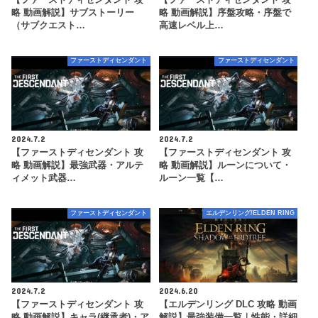
【ファーストディセンダント 攻
【ファーストディセンダント 攻
略 動画解説】サブストーリー
略 動画解説】序盤攻略・序盤で
（サブクエスト…
高速レベル上…
ファーストディセンダント
ファーストディセンダント
2024.7.2
2024.7.2
【ファーストディセンダント 攻
【ファーストディセンダント 攻
略 動画解説】最強武器・アルテ
略 動画解説】ルーンについて・
ィメット武器…
ルーン一覧【…
ファーストディセンダント
エルデンリング/ELDEN RING
2024.7.2
2024.6.20
【ファーストディセンダント 攻
【エルデンリング DLC 攻略 動画
略 動画解説】キャラ(継承者)・ア
解説】最強装備一覧｜性能・詳細