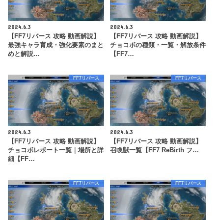
2024.6.3
2024.6.3
【FF7リバース 攻略 動画解説】
【FF7リバース 攻略 動画解説】
最強キャラ育成・強化要素のまと
チョコボの種類・一覧・解放条件
めと解説…
【FF7…
FF7リバース
FF7リバース
2024.6.3
2024.6.3
【FF7リバース 攻略 動画解説】
【FF7リバース 攻略 動画解説】
チョコボレポート一覧｜場所と詳
召喚獣一覧【FF7 ReBirth フ…
細【FF…
FF7リバース
FF7リバース