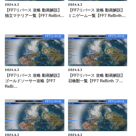
2024.6.3
2024.6.3
【FF7リバース 攻略 動画解説】
【FF7リバース 攻略 動画解説】
独立マテリア一覧【FF7 ReBirt…
ミニゲーム一覧【FF7 ReBirth…
FF7リバース
FF7リバース
2024.6.3
2024.6.3
【FF7リバース 攻略 動画解説】
【FF7リバース 攻略 動画解説】
ゴールドソーサー攻略【FF7
召喚獣一覧【FF7 ReBirth フ…
ReBi…
FF7リバース
FF7リバース
2024.6.3
2024.6.3