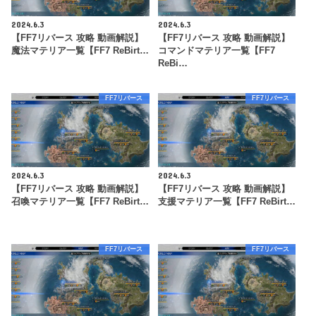
2024.6.3
2024.6.3
【FF7リバース 攻略 動画解説】
【FF7リバース 攻略 動画解説】
魔法マテリア一覧【FF7 ReBirt…
コマンドマテリア一覧【FF7
ReBi…
FF7リバース
FF7リバース
2024.6.3
2024.6.3
【FF7リバース 攻略 動画解説】
【FF7リバース 攻略 動画解説】
召喚マテリア一覧【FF7 ReBirt…
支援マテリア一覧【FF7 ReBirt…
FF7リバース
FF7リバース