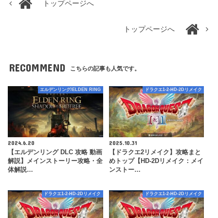
トップページへ
トップページへ
RECOMMEND
こちらの記事も人気です。
エルデンリング/ELDEN RING
ドラクエ1-2-HD-2Dリメイク
2024.6.20
2025.10.31
【エルデンリング DLC 攻略 動画
【ドラクエ2リメイク】攻略まと
解説】メインストーリー攻略・全
めトップ【HD-2Dリメイク：メイ
体解説…
ンストー…
ドラクエ1-2-HD-2Dリメイク
ドラクエ1-2-HD-2Dリメイク