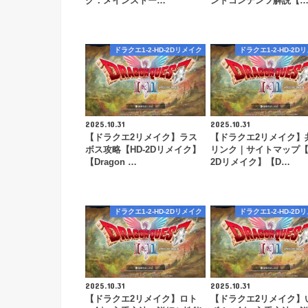
ク：メインストー…
ンドコンテンツ解説【
ドラクエ1-2-HD-2Dリメイク
ドラクエ1-2-HD-2D
2025.10.31
2025.10.31
【ドラクエ2リメイク】ラス
【ドラクエ2リメイク】
ボス攻略【HD-2Dリメイク】
リンク｜サイトマップ【H
【Dragon …
2Dリメイク】【D…
ドラクエ1-2-HD-2Dリメイク
ドラクエ1-2-HD-2D
2025.10.31
2025.10.31
【ドラクエ2リメイク】ロト
【ドラクエ2リメイク】