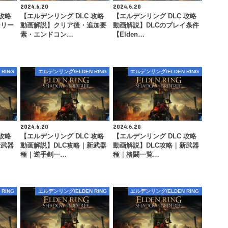
2024.6.20
2024.6.20
 攻略
【エルデンリング DLC 攻略
【エルデンリング DLC 攻略
ーリー
動画解説】クリア後・追加要
動画解説】DLCのプレイ条件
素・エンドコン…
【Elden…
RING
エルデンリング/ELDEN RING
エルデンリング/ELDEN RING
2024.6.20
2024.6.20
 攻略
【エルデンリング DLC 攻略
【エルデンリング DLC 攻略
新武器
動画解説】DLC攻略｜新武器
動画解説】DLC攻略｜新武器
種｜逆手剣一…
種｜格闘一覧…
RING
エルデンリング/ELDEN RING
エルデンリング/ELDEN RING