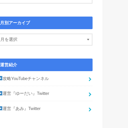
月別アーカイブ
運営紹介
攻略YouTubeチャンネル
運営『ゆーだい』Twitter
運営『あみ』Twitter