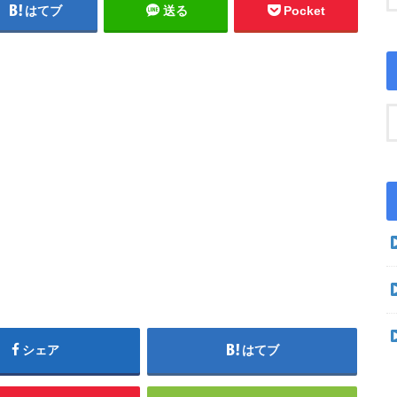
はてブ
送る
Pocket
シェア
はてブ