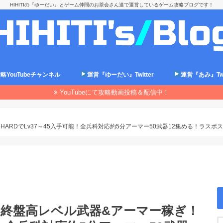
HIHITIの『ゆーだい』とゲーム仲間のお茶会さん達で運営しているゲーム攻略ブログです！
略YouTubeチャンネル
運営『ゆーだい』Twitter
運営『あみ』Twit
YouTubeにて攻略動画投稿＆配信中！
ARDでLv37～45入手可能！全兵科対応約5分アーマー50武器12集める！ラスボスクリ
26]終盤高レベル武器&アーマー稼ぎ！