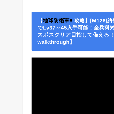
【
地球防衛軍6
攻略】[M126
でLv37～45入手可能！全兵科
スボスクリア目指して備える
walkthrough】