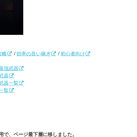
攻略
/
効率の良い稼ぎ
/
初心者向け
最強武器
武器
武器一覧
一覧
用で、ページ最下層に移しました。