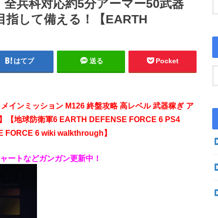
能！全兵科対応約5分アーマー50武器
目指して備える！【EARTH
はてブ
送る
Pocket
E 6 メインミッション M126 終盤攻略 高レベル 武器稼ぎ ア
地球防衛軍6 EARTH DEFENSE FORCE 6 PS4
RCE 6 wiki walkthrough】
略チャートなどガンガン更新中！