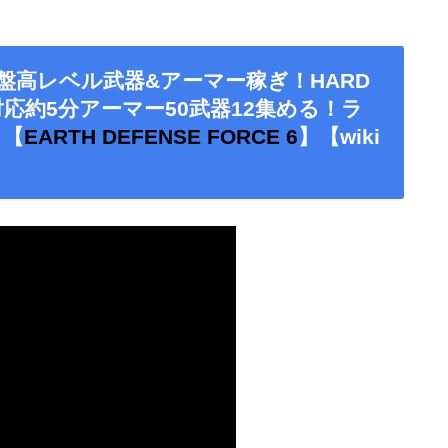
]終盤高レベル武器&アーマー稼ぎ！HARD
対応約5分アーマー50武器12集める！ラ
！【
EARTH DEFENSE FORCE 6
】【wiki