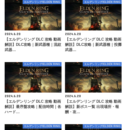
エルデンリング/ELDEN RING
エルデンリング/ELDEN RING
2024.6.20
2024.6.20
【エルデンリング DLC 攻略 動画
【エルデンリング DLC 攻略 動画
解説】DLC攻略｜新武器種｜流紋
解説】DLC攻略｜新武器種｜投擲
武器…
武器…
エルデンリング/ELDEN RING
エルデンリング/ELDEN RING
2024.6.20
2024.6.20
【エルデンリング DLC 攻略 動画
【エルデンリング DLC 攻略 動画
解説】最序盤攻略｜配信時間｜各
解説】新ボス一覧 出現場所・報
ハード…
酬・攻…
エルデンリング/ELDEN RING
エルデンリング/ELDEN RING