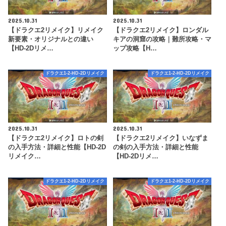
2025.10.31
2025.10.31
【ドラクエ2リメイク】リメイク
【ドラクエ2リメイク】ロンダル
新要素・オリジナルとの違い
キアの洞窟の攻略｜難所攻略・マ
【HD-2Dリメ…
ップ攻略【H…
ドラクエ1-2-HD-2Dリメイク
ドラクエ1-2-HD-2Dリメイク
2025.10.31
2025.10.31
【ドラクエ2リメイク】ロトの剣
【ドラクエ2リメイク】いなずま
の入手方法・詳細と性能【HD-2D
の剣の入手方法・詳細と性能
リメイク…
【HD-2Dリメ…
ドラクエ1-2-HD-2Dリメイク
ドラクエ1-2-HD-2Dリメイク