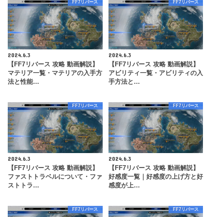
FF7リバース
FF7リバース
2024.6.3
2024.6.3
【FF7リバース 攻略 動画解説】
【FF7リバース 攻略 動画解説】
マテリア一覧・マテリアの入手方
アビリティ一覧・アビリティの入
法と性能…
手方法と…
FF7リバース
FF7リバース
2024.6.3
2024.6.3
【FF7リバース 攻略 動画解説】
【FF7リバース 攻略 動画解説】
ファストトラベルについて・ファ
好感度一覧｜好感度の上げ方と好
ストトラ…
感度が上…
FF7リバース
FF7リバース