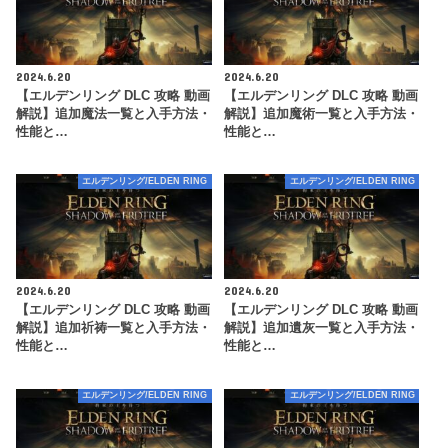
2024.6.20
2024.6.20
【エルデンリング DLC 攻略 動画
【エルデンリング DLC 攻略 動画
解説】追加魔法一覧と入手方法・
解説】追加魔術一覧と入手方法・
性能と…
性能と…
エルデンリング/ELDEN RING
エルデンリング/ELDEN RING
2024.6.20
2024.6.20
【エルデンリング DLC 攻略 動画
【エルデンリング DLC 攻略 動画
解説】追加祈祷一覧と入手方法・
解説】追加遺灰一覧と入手方法・
性能と…
性能と…
エルデンリング/ELDEN RING
エルデンリング/ELDEN RING