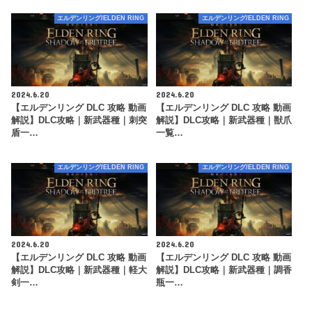
エルデンリング/ELDEN RING
エルデンリング/ELDEN RING
2024.6.20
2024.6.20
【エルデンリング DLC 攻略 動画
【エルデンリング DLC 攻略 動画
解説】DLC攻略｜新武器種｜刺突
解説】DLC攻略｜新武器種｜獣爪
盾一…
一覧…
エルデンリング/ELDEN RING
エルデンリング/ELDEN RING
2024.6.20
2024.6.20
【エルデンリング DLC 攻略 動画
【エルデンリング DLC 攻略 動画
解説】DLC攻略｜新武器種｜軽大
解説】DLC攻略｜新武器種｜調香
剣一…
瓶一…