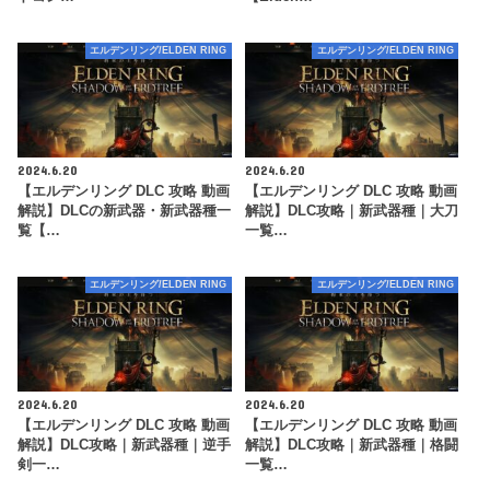
エルデンリング/ELDEN RING
エルデンリング/ELDEN RING
2024.6.20
2024.6.20
【エルデンリング DLC 攻略 動画
【エルデンリング DLC 攻略 動画
解説】DLCの新武器・新武器種一
解説】DLC攻略｜新武器種｜大刀
覧【…
一覧…
エルデンリング/ELDEN RING
エルデンリング/ELDEN RING
2024.6.20
2024.6.20
【エルデンリング DLC 攻略 動画
【エルデンリング DLC 攻略 動画
解説】DLC攻略｜新武器種｜逆手
解説】DLC攻略｜新武器種｜格闘
剣一…
一覧…