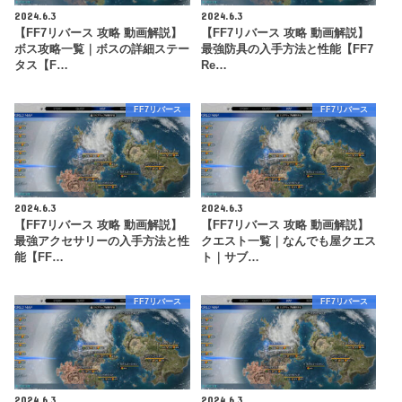
2024.6.3
2024.6.3
【FF7リバース 攻略 動画解説】
【FF7リバース 攻略 動画解説】
ボス攻略一覧｜ボスの詳細ステー
最強防具の入手方法と性能【FF7
タス【F…
Re…
FF7リバース
FF7リバース
2024.6.3
2024.6.3
【FF7リバース 攻略 動画解説】
【FF7リバース 攻略 動画解説】
最強アクセサリーの入手方法と性
クエスト一覧｜なんでも屋クエス
能【FF…
ト｜サブ…
FF7リバース
FF7リバース
2024.6.3
2024.6.3