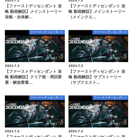
2024.7.2
2024.7.2
【ファーストディセンダント 攻
【ファーストディセンダント 攻
略 動画解説】メインストーリー
略 動画解説】メインストーリー
攻略・全体解…
（メインクエ…
ファーストディセンダント
ファーストディセンダント
2024.7.2
2024.7.2
【ファーストディセンダント 攻
【ファーストディセンダント 攻
略 動画解説】クリア後・周回要
略 動画解説】サブストーリー
素・解放要素…
（サブクエスト…
ファーストディセンダント
ファーストディセンダント
2024.7.2
2024.7.2