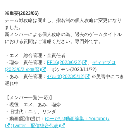
※重要(2023/06)
チーム戦攻略は廃止し、指名制の個人攻略に変更になり
ました。
新メンバーによる個人攻略の為、過去のゲームタイトル
における質問はご遠慮ください。専門外です。
・エメ：総合管理・全責任者
・瑠奈：責任管理：
FF16(2023/6/22)
、
ディアブロ
(2023/6/2 ※練習)
、ポケモン(2023/11/??)
・あみ：責任管理：
ゼルダ(2023/5/12)
※災害中につき
遅れ中
【メンバー一覧(一応)】
・現役：エメ、あみ、瑠奈
・旧世代：ユリ、リンダ
・動画(配信)提供：
ゆーだい(動画編集：Youtube) /
(Twitter：配信総合代表)