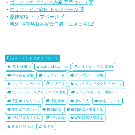
・
ゴーストオブツシマ攻略 専門サイト
・
クラフトピア攻略 トップページ
・
原神攻略 トップページ
・
海外FX攻略1(応援責任者：エメ日常)
ソルトアンドサクリファイス
PC動作環境
salt and sacrifice
おすすめクラス(素性)
やり込み攻略
アップデート
アップデート攻略
エンドコンテンツ
クリア後
ソルトアンドサクリファイス
ソルトアンドサクリファイス攻略
メインストーリー攻略チャート
序盤ボスウリクス
序盤攻略
操作方法
攻略チャート
攻略総合まとめ
最強武器
最強武器入手まとめ
最強武器入手方法
最強装備
爆速最高効率稼ぎ
裏ダンジョン
裏ボス