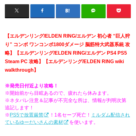
【エルデンリング/ELDEN RING/エルデン 初心者 “巨人狩
り” コンボ ワンコンボ1800ダメージ 脳筋特大武器系統 攻
略】【エルデンリング/ELDEN RING/エルデン PS4 PS5
Steam PC 攻略】【エルデンリング/ELDEN RING wiki
walkthrough】
※発売日付近より攻略！
※開始前から目眩あるので、疲れたら休みます。
※ネタバレ注意＆記事が不完全な所は、情報が判明次第
追記します！
※
PS5で放置厳禁
！1名セーブ死亡！
ミルダム配信され
ているゆーだいさんの素材
を使います。