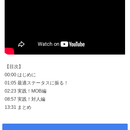
【目次】
00:00 はじめに
01:05 最適ステータスに振る！
02:23 実践！MOB編
08:57 実践！対人編
13:31 まとめ