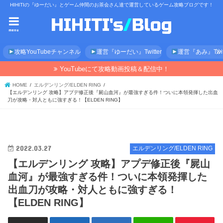
HIHITIの『ゆーだい』とゲーム仲間のお茶会さん達で運営しているゲーム攻略ブログです！
menu
攻略YouTubeチャンネル
運営『ゆーだい』Twitter
運営『あみ』Twitt
YouTubeにて攻略動画投稿＆配信中！
HOME
エルデンリング/ELDEN RING
【エルデンリング 攻略】アプデ修正後『屍山血河』が最強すぎる件！ついに本領発揮した出血
刀が攻略・対人ともに強すぎる！【ELDEN RING】
2022.03.27
エルデンリング/ELDEN RING
【エルデンリング 攻略】アプデ修正後『屍山
血河』が最強すぎる件！ついに本領発揮した
出血刀が攻略・対人ともに強すぎる！
【ELDEN RING】