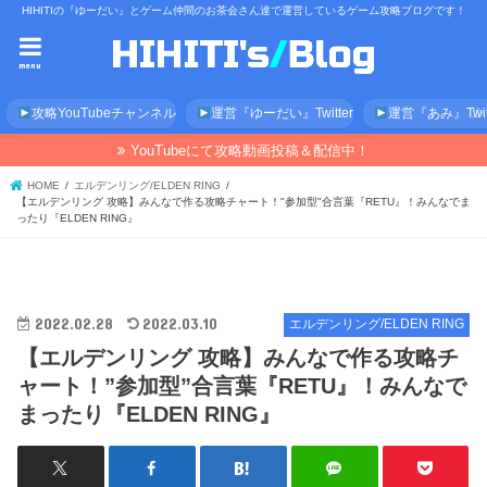
HIHITIの『ゆーだい』とゲーム仲間のお茶会さん達で運営しているゲーム攻略ブログです！
menu
攻略YouTubeチャンネル
運営『ゆーだい』Twitter
運営『あみ』Twitt
YouTubeにて攻略動画投稿＆配信中！
HOME
エルデンリング/ELDEN RING
【エルデンリング 攻略】みんなで作る攻略チャート！"参加型"合言葉『RETU』！みんなでま
ったり『ELDEN RING』
2022.02.28
2022.03.10
エルデンリング/ELDEN RING
【エルデンリング 攻略】みんなで作る攻略チ
ャート！”参加型”合言葉『RETU』！みんなで
まったり『ELDEN RING』