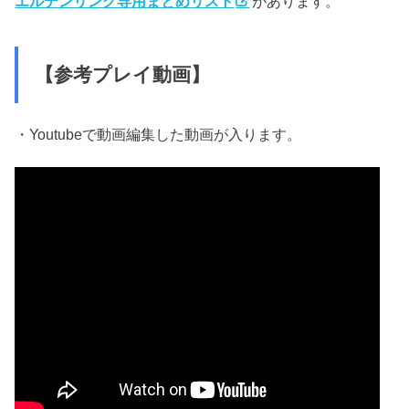
エルデンリング専用まとめリスト
があります。
【参考プレイ動画】
・Youtubeで動画編集した動画が入ります。