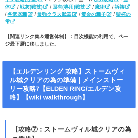
体
/
戦灰(戦技)
/
固有(専用)戦技
/
魔術
/
祈祷
/
各武器種
/
最強クラス武器
/
黄金の種子
/
聖杯の
雫
【関連リンク集＆運営体制】：目次機能の利用で、ペー
ジ最下層に移しました。
【エルデンリング 攻略】ストームヴィ
ル城クリアの為の準備｜メインストー
リー攻略7【ELDEN RING/エルデン攻
略】【wiki walkthrough】
【攻略⑦：ストームヴィル城クリアの為