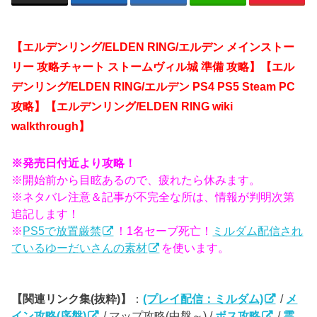
【エルデンリング/ELDEN RING/エルデン メインストー
リー 攻略チャート ストームヴィル城 準備 攻略】【エル
デンリング/ELDEN RING/エルデン PS4 PS5 Steam PC
攻略】【エルデンリング/ELDEN RING wiki
walkthrough】
※発売日付近より攻略！
※開始前から目眩あるので、疲れたら休みます。
※ネタバレ注意＆記事が不完全な所は、情報が判明次第
追記します！
※
PS5で放置厳禁
！1名セーブ死亡！
ミルダム配信され
ているゆーだいさんの素材
を使います。
【関連リンク集(抜粋)】
：
(プレイ配信：ミルダム)
/
メ
イン攻略(序盤)
/ マップ攻略(中盤～) /
ボス攻略
/
霊