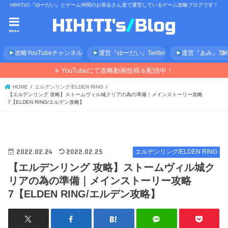
HIHITIの『ゆーだい』とゲーム仲間のお茶会さん達で運営しているゲーム攻略ブログです！
menu
攻略YouTubeチャンネル
運営『ゆーだい』Twitter
運営『あみ』Twitt
YouTubeにて攻略動画投稿＆配信中！
HOME
エルデンリング/ELDEN RING
【エルデンリング 攻略】ストームヴィル城クリアの為の準備｜メインストーリー攻略
7【ELDEN RING/エルデン攻略】
2022.02.24
2022.02.25
エルデンリング/ELDEN RING
【エルデンリング 攻略】ストームヴィル城ク
リアの為の準備｜メインストーリー攻略
7【ELDEN RING/エルデン攻略】