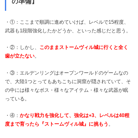
の準備】
・①：ここまで順調に進めていけば、レベルで15程度、
武器も1段階強化したかどうか、といった感じだと思う。
・②：しかし、
このままストームヴィル城に行くと全く
歯が立たない
。
・③：エルデンリングはオープンワールドのゲームなの
で、大陸1つとってもあちこちに洞窟が隠されていて、そ
の中には様々なボス・様々なアイテム・様々な武器が眠
っている。
・④：
かなり戦力を強化して、強化は+3、レベルは40程
度まで育ったら『ストームヴィル城』に挑もう
。