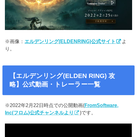
※画像：
エルデンリング(ELDENRING)公式サイト
よ
り。
【エルデンリング(ELDEN RING) 攻
略】公式動画・トレーラー一覧
※2022年2月22日時点での公開動画(
FromSoftware,
Inc(フロム)公式チャンネルより
)です。