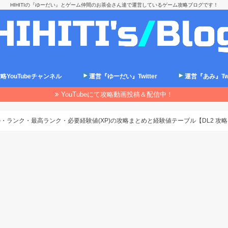
HIHITIの『ゆーだい』とゲーム仲間のお茶会さん達で運営しているゲーム攻略ブログです！
略YouTubeチャンネル
運営『ゆーだい』Twitter
運営『あみ』Twit
YouTubeにて攻略動画投稿＆配信中！
・ランク・最高ランク・必要経験値(XP)の攻略まとめと経験値テーブル【DL2 攻略