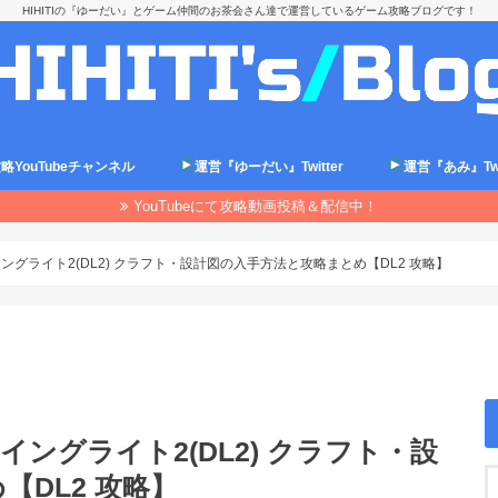
HIHITIの『ゆーだい』とゲーム仲間のお茶会さん達で運営しているゲーム攻略ブログです！
略YouTubeチャンネル
運営『ゆーだい』Twitter
運営『あみ』Twit
YouTubeにて攻略動画投稿＆配信中！
グライト2(DL2) クラフト・設計図の入手方法と攻略まとめ【DL2 攻略】
ングライト2(DL2) クラフト・設
DL2 攻略】