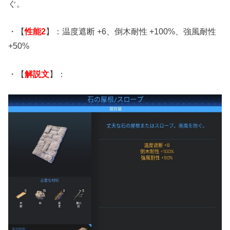
ぐ。
・【
性能2
】：温度遮断 +6、倒木耐性 +100%、強風耐性
+50%
・【
解説文
】：