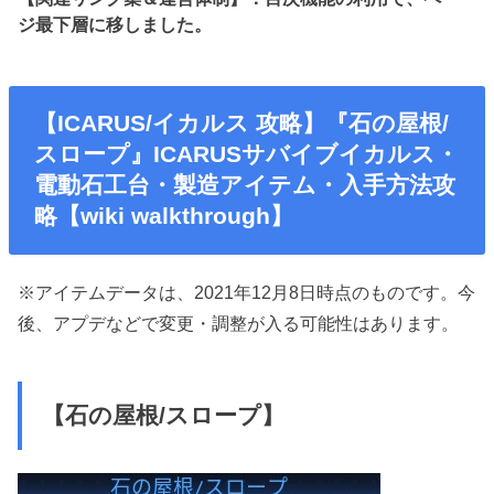
ジ最下層に移しました。
【ICARUS/イカルス 攻略】『石の屋根/
スロープ』ICARUSサバイブイカルス・
電動石工台・製造アイテム・入手方法攻
略【wiki walkthrough】
※アイテムデータは、2021年12月8日時点のものです。今
後、アプデなどで変更・調整が入る可能性はあります。
【石の屋根/スロープ】