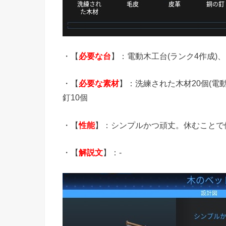
・【
必要な台
】：電動木工台(ランク4作成)、
・【
必要な素材
】：洗練された木材20個(電
釘10個
・【
性能
】：シンプルかつ頑丈。休むことで
・【
解説文
】：-