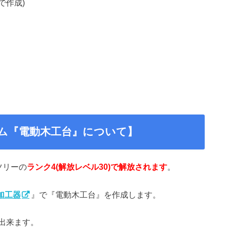
で作成)
ム『電動木工台』について】
ツリーの
ランク4(解放レベル30)で解放されます
。
加工器
』で『電動木工台』を作成します。
出来ます。