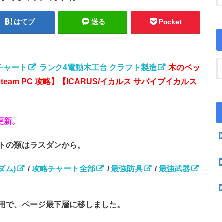
はてブ
送る
Pocket
チャート
ランク4電動木工台 クラフト製造
木のベッ
team PC 攻略】【ICARUS/イカルス サバイブイカルス
更新。
トの類はラスダンから。
ダム)
/
攻略チャート全部
/
最強防具
/
最強武器
用で、ページ最下層に移しました。