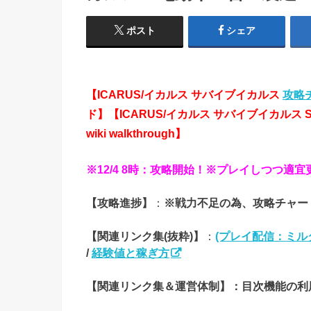
ポスト
シェア
【ICARUS/イカルス サバイブイカルス
攻略
ド
】【ICARUS/イカルス サバイブイカルス S
wiki walkthrough】
※12/4 8時：攻略開始！※プレイしつつ適宜
【攻略進捗】
：
※戦力不足の為、攻略チャー
【関連リンク集(抜粋)】
：
(プレイ配信：ミル
/
経験値と稼ぎ方
【関連リンク集＆運営体制】：目次機能の利