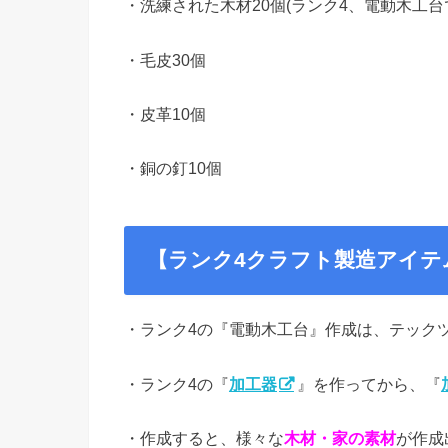
・洗練された木材20個(ランク4、電動木工台
・毛皮30個
・皮革10個
・銅の釘10個
【ランク4クラフト製造アイテ
・ランク4の『電動木工台』作成は、テック
・ランク4の『
加工器
』を作ってから、『
・作成すると、様々な
木材・家の素材
が作成