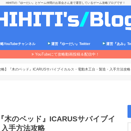
HIHITIの『ゆーだい』とゲーム仲間のお茶会さん達で運営しているゲーム攻略ブログです！
略YouTubeチャンネル
運営『ゆーだい』Twitter
運営『あみ』Twit
YouTubeにて攻略動画投稿＆配信中！
ス 攻略】『木のベッド』ICARUSサバイブイカルス・電動木工台・製造・入手方法攻略
】『木のベッド』ICARUSサバイブイ
・入手方法攻略