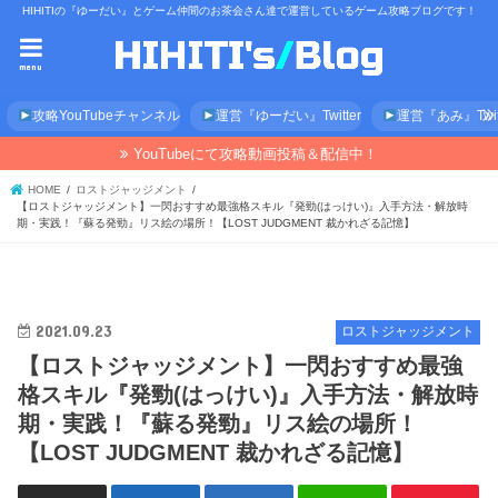
HIHITIの『ゆーだい』とゲーム仲間のお茶会さん達で運営しているゲーム攻略ブログです！
menu
攻略YouTubeチャンネル
運営『ゆーだい』Twitter
運営『あみ』Twitt
YouTubeにて攻略動画投稿＆配信中！
HOME
ロストジャッジメント
【ロストジャッジメント】一閃おすすめ最強格スキル『発勁(はっけい)』入手方法・解放時
期・実践！『蘇る発勁』リス絵の場所！【LOST JUDGMENT 裁かれざる記憶】
2021.09.23
ロストジャッジメント
【ロストジャッジメント】一閃おすすめ最強
格スキル『発勁(はっけい)』入手方法・解放時
期・実践！『蘇る発勁』リス絵の場所！
【LOST JUDGMENT 裁かれざる記憶】