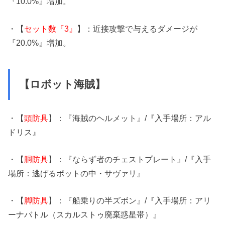
『10.0%』増加。
・【
セット数『3』
】：近接攻撃で与えるダメージが
『20.0%』増加。
【ロボット海賊】
・【
頭防具
】：『海賊のヘルメット』/『入手場所：アル
ドリス』
・【
胴防具
】：『ならず者のチェストプレート』/『入手
場所：逃げるポットの中・サヴァリ』
・【
脚防具
】：『船乗りの半ズボン』/『入手場所：アリ
ーナバトル（スカルストゥ廃棄惑星帯）』