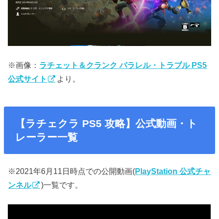
※画像：
ラチェット＆クランク パラレル・トラブル PS5
公式サイト
より。
【ラチェクラ PS5 攻略】公式動画・ト
レーラー一覧
※2021年6月11日時点での公開動画(
PlayStation 公式チャ
ンネル
)一覧です。