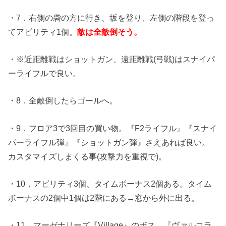
・7．右側の砦の方に行き、坂を登り、左側の階段を登っ
てアビリティ1個。
敵は全敵倒そう。
・※近距離戦はショットガン、遠距離戦(弓戦)はスナイパ
ーライフルで良い。
・8．全敵倒したらゴールへ。
・9．フロア3で3回目の買い物。『F2ライフル』『スナイ
パーライフル弾』『ショットガン弾』さえあれば良い。
カスタマイズしまくる事(攻撃力を重視で)。
・10．アビリティ3個、タイムボーナス2個ある。タイム
ボーナスの2個中1個は2階にある→窓から外に出る。
・11．マーゼナリーズ『Village』のボス、『ヴァルコラ