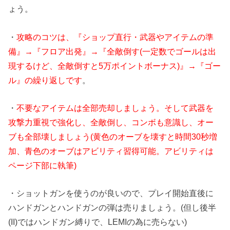
ょう。
・
攻略のコツは、『ショップ直行・武器やアイテムの準
備』→『フロア出発』→『全敵倒す(一定数でゴールは出
現するけど、全敵倒すと5万ポイントボーナス)』→『ゴー
ル』の繰り返しです
。
・
不要なアイテムは全部売却しましょう。そして武器を
攻撃力重視で強化し、全敵倒し、コンボも意識し、オー
ブも全部壊しましょう(黄色のオーブを壊すと時間30秒増
加、青色のオーブはアビリティ習得可能。アビリティは
ページ下部に執筆)
・ショットガンを使うのが良いので、プレイ開始直後に
ハンドガンとハンドガンの弾は売りましょう。(但し後半
(II)ではハンドガン縛りで、LEMIの為に売らない)