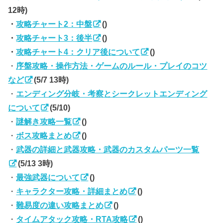
12時)
・
攻略チャート2：中盤
()
・
攻略チャート3：後半
()
・
攻略チャート4：クリア後について
()
・
序盤攻略・操作方法・ゲームのルール・プレイのコツ
など
(5/7 13時)
・
エンディング分岐・考察とシークレットエンディング
について
(5/10)
・
謎解き攻略一覧
()
・
ボス攻略まとめ
()
・
武器の詳細と武器攻略・武器のカスタムパーツ一覧
(5/13 3時)
・
最強武器について
()
・
キャラクター攻略・詳細まとめ
()
・
難易度の違い攻略まとめ
()
・
タイムアタック攻略・RTA攻略
()