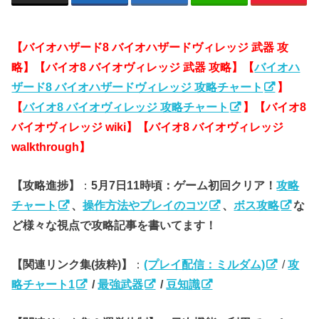
【バイオハザード8 バイオハザードヴィレッジ 武器 攻
略】【バイオ8 バイオヴィレッジ 武器 攻略】【
バイオハ
ザード8 バイオハザードヴィレッジ 攻略チャート
】
【
バイオ8 バイオヴィレッジ 攻略チャート
】【バイオ8
バイオヴィレッジ wiki】【バイオ8 バイオヴィレッジ
walkthrough】
【攻略進捗】
：
5月7日11時頃：ゲーム初回クリア！
攻略
チャート
、
操作方法やプレイのコツ
、
ボス攻略
な
ど様々な視点で攻略記事を書いてます！
【関連リンク集(抜粋)】
：
(プレイ配信：ミルダム)
/
攻
略チャート1
/
最強武器
/
豆知識