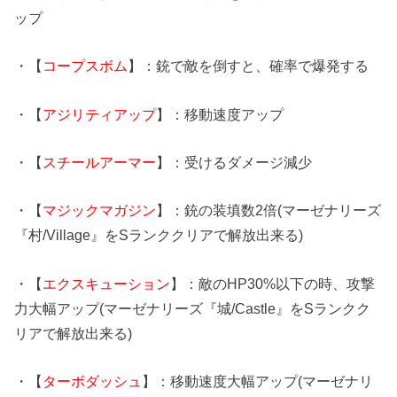
ップ
・【
コープスボム
】：銃で敵を倒すと、確率で爆発する
・【
アジリティアップ
】：移動速度アップ
・【
スチールアーマー
】：受けるダメージ減少
・【
マジックマガジン
】：銃の装填数2倍(マーゼナリーズ
『村/Village』をSランククリアで解放出来る)
・【
エクスキューション
】：敵のHP30%以下の時、攻撃
力大幅アップ(マーゼナリーズ『城/Castle』をSランクク
リアで解放出来る)
・【
ターボダッシュ
】：移動速度大幅アップ(マーゼナリ