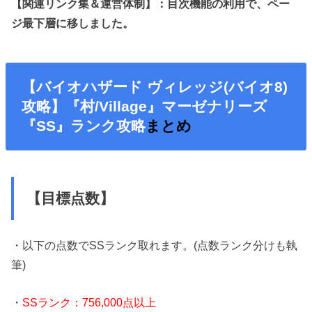
【関連リンク集＆運営体制】：目次機能の利用で、ペー
ジ最下層に移しました。
【バイオハザード ヴィレッジ(バイオ8)
攻略】『村/Village』マーゼナリーズ
『SS』ランク攻略
まとめ
【目標点数】
・以下の点数でSSランク取れます。(点数ランク分けも執
筆)
・
SSランク：756,000点以上