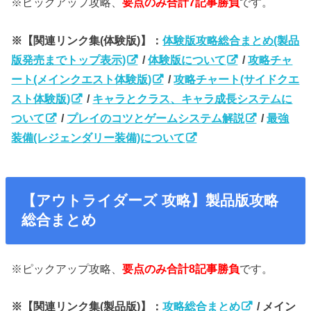
※ピックアップ攻略、
要点のみ合計7記事勝負
です。
※【関連リンク集(体験版)】：
体験版攻略総合まとめ(製品
版発売までトップ表示)
/
体験版について
/
攻略チャ
ート(メインクエスト体験版)
/
攻略チャート(サイドクエ
スト体験版)
/
キャラとクラス、キャラ成長システムに
ついて
/
プレイのコツとゲームシステム解説
/
最強
装備(レジェンダリー装備)について
【アウトライダーズ 攻略】製品版攻略
総合まとめ
※ピックアップ攻略、
要点のみ合計8記事勝負
です。
※【関連リンク集(製品版)】：
攻略総合まとめ
/ メイン