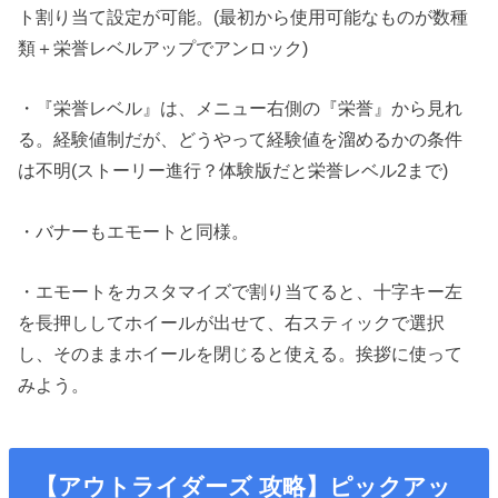
ト割り当て設定が可能。(最初から使用可能なものが数種
類＋栄誉レベルアップでアンロック)
・『栄誉レベル』は、メニュー右側の『栄誉』から見れ
る。経験値制だが、どうやって経験値を溜めるかの条件
は不明(ストーリー進行？体験版だと栄誉レベル2まで)
・バナーもエモートと同様。
・エモートをカスタマイズで割り当てると、十字キー左
を長押ししてホイールが出せて、右スティックで選択
し、そのままホイールを閉じると使える。挨拶に使って
みよう。
【アウトライダーズ 攻略】ピックアッ