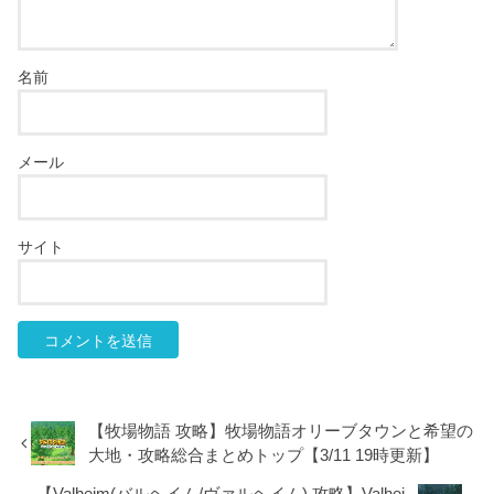
名前
メール
サイト
【牧場物語 攻略】牧場物語オリーブタウンと希望の
大地・攻略総合まとめトップ【3/11 19時更新】