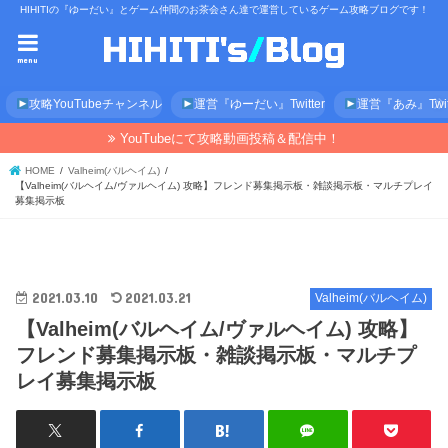
HIHITIの『ゆーだい』とゲーム仲間のお茶会さん達で運営しているゲーム攻略ブログです！
menu
攻略YouTubeチャンネル
運営『ゆーだい』Twitter
運営『あみ』Twitt
YouTubeにて攻略動画投稿＆配信中！
HOME
Valheim(バルヘイム)
【Valheim(バルヘイム/ヴァルヘイム) 攻略】フレンド募集掲示板・雑談掲示板・マルチプレイ
募集掲示板
2021.03.10
2021.03.21
Valheim(バルヘイム)
【Valheim(バルヘイム/ヴァルヘイム) 攻略】
フレンド募集掲示板・雑談掲示板・マルチプ
レイ募集掲示板