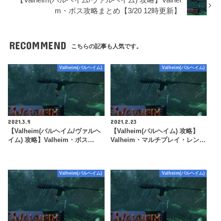
【Valheim(バルヘイム/ヴァルヘイム) 攻略】Valhei
m・ボス攻略まとめ【3/20 12時更新】
RECOMMEND
こちらの記事も人気です。
Valheim(バルヘイム)
Valheim(バルヘイム)
2021.3.9
2021.2.23
【Valheim(バルヘイム/ヴァルヘ
【Valheim(バルヘイム) 攻略】
イム) 攻略】Valheim・ボス…
Valheim・マルチプレイ・レン…
Valheim(バルヘイム)
Valheim(バルヘイム)