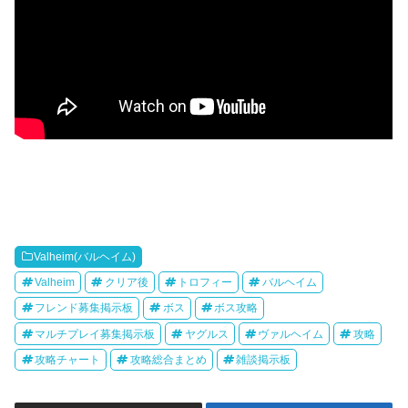
Valheim(バルヘイム)
Valheim
クリア後
トロフィー
バルヘイム
フレンド募集掲示板
ボス
ボス攻略
マルチプレイ募集掲示板
ヤグルス
ヴァルヘイム
攻略
攻略チャート
攻略総合まとめ
雑談掲示板