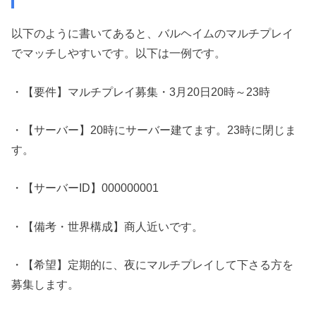
以下のように書いてあると、バルヘイムのマルチプレイ
でマッチしやすいです。以下は一例です。
・【要件】マルチプレイ募集・3月20日20時～23時
・【サーバー】20時にサーバー建てます。23時に閉じま
す。
・【サーバーID】000000001
・【備考・世界構成】商人近いです。
・【希望】定期的に、夜にマルチプレイして下さる方を
募集します。