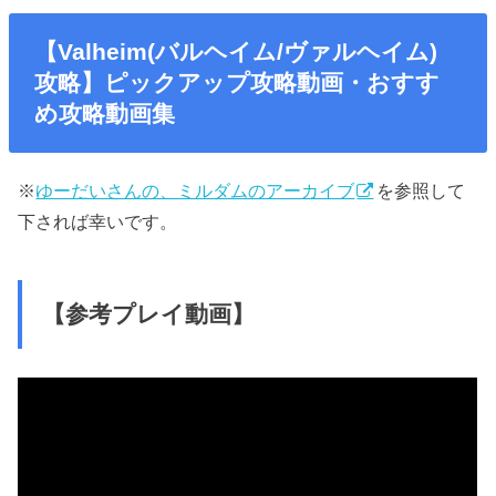
【Valheim(バルヘイム/ヴァルヘイム)
攻略】ピックアップ攻略動画・おすす
め攻略動画集
※
ゆーだいさんの、ミルダムのアーカイブ
を参照して
下されば幸いです。
【参考プレイ動画】