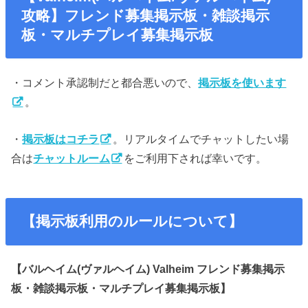
攻略】フレンド募集掲示板・雑談掲示
板・マルチプレイ募集掲示板
・コメント承認制だと都合悪いので、
掲示板を使います
。
・
掲示板はコチラ
。リアルタイムでチャットしたい場
合は
チャットルーム
をご利用下されば幸いです。
【掲示板利用のルールについて】
【バルヘイム(ヴァルヘイム) Valheim フレンド募集掲示
板・雑談掲示板・マルチプレイ募集掲示板】