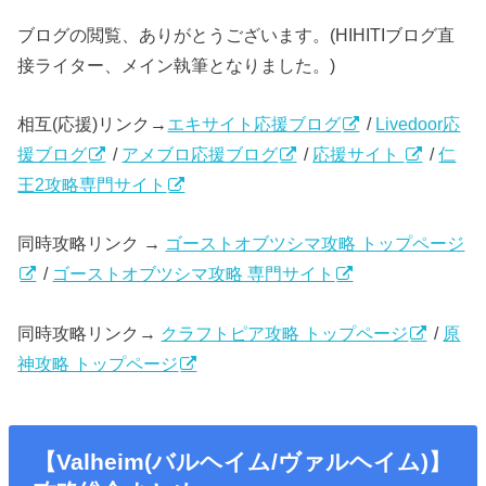
ブログの閲覧、ありがとうございます。(HIHITIブログ直
接ライター、メイン執筆となりました。)
相互(応援)リンク→
エキサイト応援ブログ
/
Livedoor応
援ブログ
/
アメブロ応援ブログ
/
応援サイト
/
仁
王2攻略専門サイト
同時攻略リンク →
ゴーストオブツシマ攻略 トップページ
/
ゴーストオブツシマ攻略 専門サイト
同時攻略リンク→
クラフトピア攻略 トップページ
/
原
神攻略 トップページ
【Valheim(バルヘイム/ヴァルヘイム)】