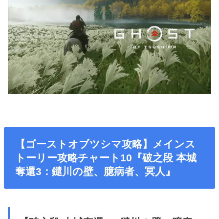
【ゴーストオブツシマ攻略】メインス
トーリー攻略チャート10『破之段 本城
奪還3：鑓川の壁、臆病者、冥人』