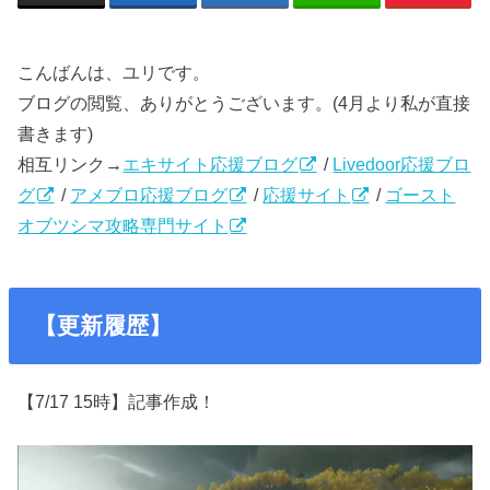
こんばんは、ユリです。
ブログの閲覧、ありがとうございます。(4月より私が直接
書きます)
相互リンク→
エキサイト応援ブログ
/
Livedoor応援ブロ
グ
/
アメブロ応援ブログ
/
応援サイト
/
ゴースト
オブツシマ攻略専門サイト
【更新履歴】
【7/17 15時】記事作成！