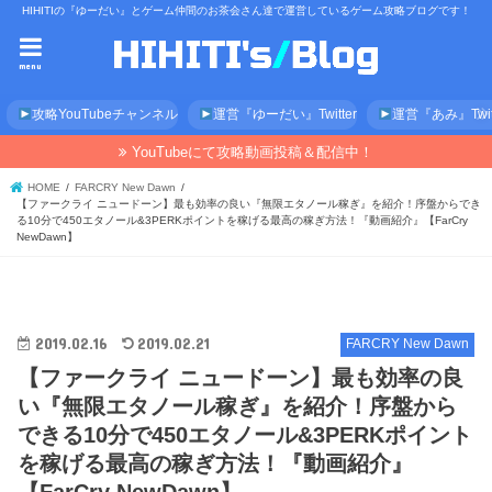
HIHITIの『ゆーだい』とゲーム仲間のお茶会さん達で運営しているゲーム攻略ブログです！
menu
攻略YouTubeチャンネル
運営『ゆーだい』Twitter
運営『あみ』Twitt
YouTubeにて攻略動画投稿＆配信中！
HOME
FARCRY New Dawn
【ファークライ ニュードーン】最も効率の良い『無限エタノール稼ぎ』を紹介！序盤からでき
る10分で450エタノール&3PERKポイントを稼げる最高の稼ぎ方法！『動画紹介』【FarCry
NewDawn】
2019.02.16
2019.02.21
FARCRY New Dawn
【ファークライ ニュードーン】最も効率の良
い『無限エタノール稼ぎ』を紹介！序盤から
できる10分で450エタノール&3PERKポイント
を稼げる最高の稼ぎ方法！『動画紹介』
【FarCry NewDawn】