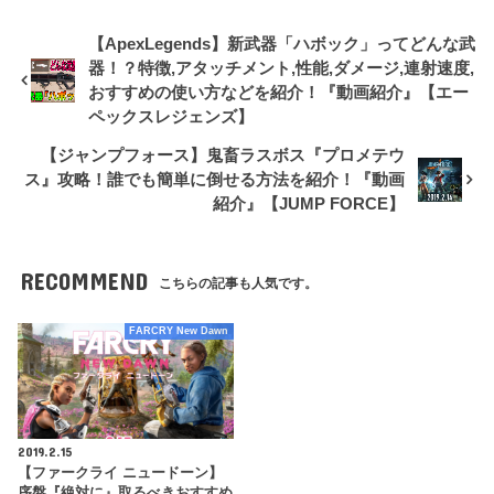
【ApexLegends】新武器「ハボック」ってどんな武
器！？特徴,アタッチメント,性能,ダメージ,連射速度,
おすすめの使い方などを紹介！『動画紹介』【エー
ペックスレジェンズ】
【ジャンプフォース】鬼畜ラスボス『プロメテウ
ス』攻略！誰でも簡単に倒せる方法を紹介！『動画
紹介』【JUMP FORCE】
RECOMMEND
こちらの記事も人気です。
FARCRY New Dawn
2019.2.15
【ファークライ ニュードーン】
序盤『絶対に』取るべきおすすめ