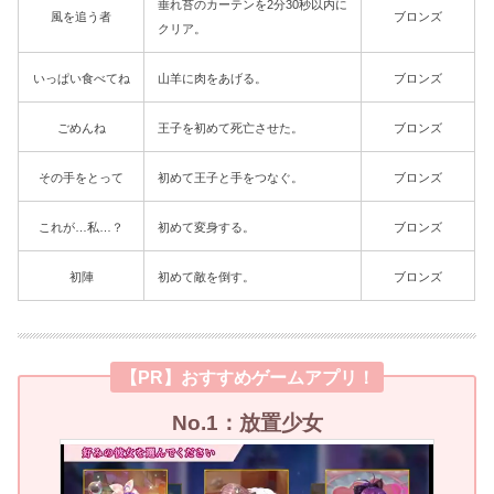
垂れ苔のカーテンを2分30秒以内に
風を追う者
ブロンズ
クリア。
いっぱい食べてね
山羊に肉をあげる。
ブロンズ
ごめんね
王子を初めて死亡させた。
ブロンズ
その手をとって
初めて王子と手をつなぐ。
ブロンズ
これが…私…？
初めて変身する。
ブロンズ
初陣
初めて敵を倒す。
ブロンズ
【PR】おすすめゲームアプリ！
No.1：放置少女