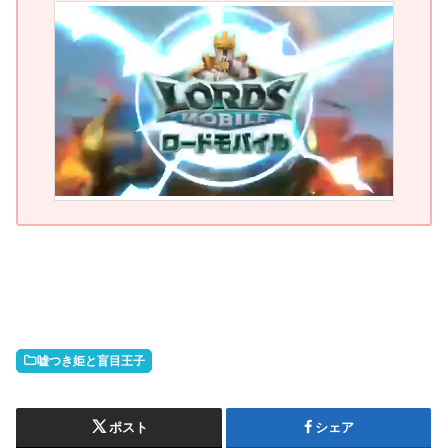
嘘つき姫と盲目王子
ポスト
シェア