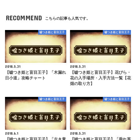
RECOMMEND
こちらの記事も人気です。
嘘つき姫と盲目王子
嘘つき姫と盲目王子
2018.5.31
2018.5.31
【嘘つき姫と盲目王子】「木漏れ
【嘘つき姫と盲目王子】花びら・
日小道」攻略チャート
花の入手場所・入手方法一覧【花
畑の取り方】
嘘つき姫と盲目王子
嘘つき姫と盲目王子
2018.6.1
2018.5.31
【嘘つき姫と盲目王子】「古き童
【嘘つき姫と盲目王子】「垂れ苔