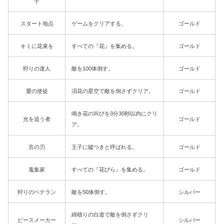
子
スタート地点
ゲームをクリアする。
ゴールド
キミに花束を
すべての『花』を集める。
ゴールド
狩りの達人
敵を100体倒す。
ゴールド
愛の使徒
泪花の星空で敵を倒さずクリア。
ゴールド
鳴き花の叫びを3分30秒以内にクリ
光を追う者
ゴールド
ア。
言の刃
王子に嘘つきと呼ばれる。
ゴールド
蒐集家
すべての『花びら』を集める。
ゴールド
狩りのベテラン
敵を50体倒す。
シルバー
綿積りの白道で敵を倒さずクリ
ピースメーカー
シルバー