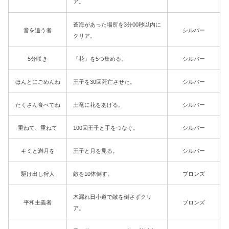
ア。
蒼海があった場所を3分00秒以内に
音を追う者
シルバー
クリア。
5分咲き
『花』を5つ集める。
シルバー
ほんとにごめんね
王子を30回死亡させた。
シルバー
たくさん食べてね
土竜に花をあげる。
シルバー
重ねて、重ねて
100回王子と手をつなぐ。
シルバー
キミと満月を
王子と月を見る。
シルバー
駆け出し狩人
敵を10体倒す。
ブロンズ
木漏れ日小道で敵を倒さずクリ
平和主義者
ブロンズ
ア。