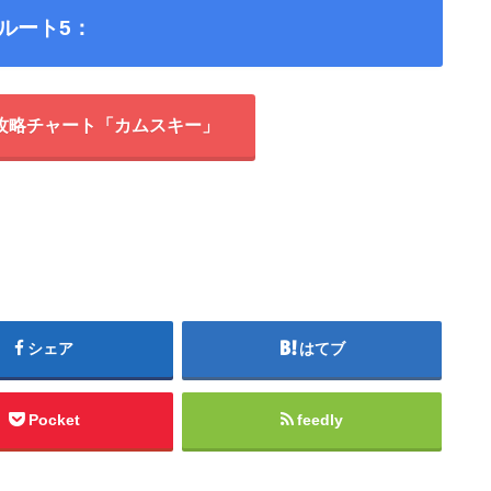
ルート5：
攻略チャート「カムスキー」
シェア
はてブ
Pocket
feedly