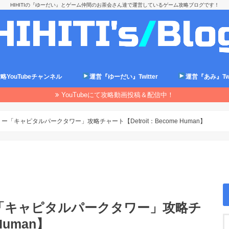
HIHITIの『ゆーだい』とゲーム仲間のお茶会さん達で運営しているゲーム攻略ブログです！
略YouTubeチャンネル
運営『ゆーだい』Twitter
運営『あみ』Twit
YouTubeにて攻略動画投稿＆配信中！
「キャピタルパークタワー」攻略チャート【Detroit：Become Human】
「キャピタルパークタワー」攻略チ
Human】