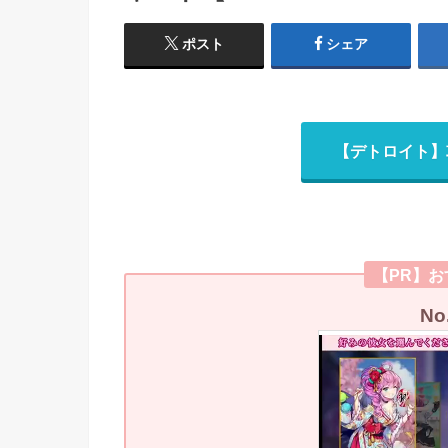
ポスト
シェア
【デトロイト】
【PR】
N