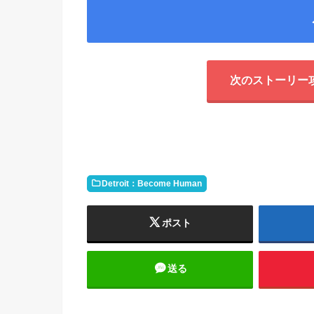
次のストーリー
Detroit：Become Human
ポスト
送る