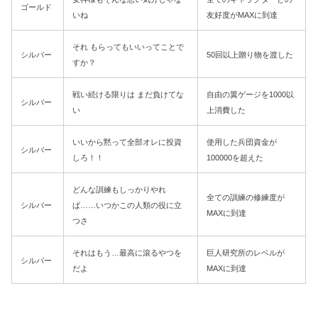
ゴールド
いね
友好度がMAXに到達
それ もらってもいいってことで
シルバー
50回以上贈り物を渡した
すか？
戦い続ける限りは まだ負けてな
自由の翼ゲージを1000以
シルバー
い
上消費した
いいから黙って全部オレに投資
使用した兵団資金が
シルバー
しろ！！
100000を超えた
どんな訓練もしっかりやれ
全ての訓練の修練度が
シルバー
ば……いつかこの人類の役に立
MAXに到達
つさ
それはもう…最高に滾るやつを
巨人研究所のレベルが
シルバー
だよ
MAXに到達