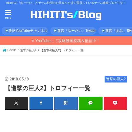
HIHITIの『ゆーだい』とゲーム仲間のお茶会さん達で運営しているゲーム攻略ブログです！
menu
攻略YouTubeチャンネル
運営『ゆーだい』Twitter
運営『あみ』Twitt
YouTubeにて攻略動画投稿＆配信中！
HOME
進撃の巨人2
【進撃の巨人2】トロフィー一覧
2018.03.18
進撃の巨人2
【進撃の巨人2】トロフィー一覧