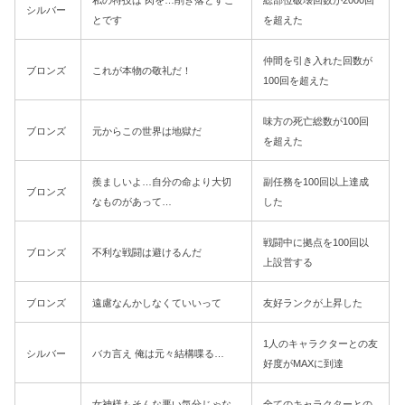
私の特技は 肉を…削ぎ落とすこ
総部位破壊回数が2000回
シルバー
とです
を超えた
仲間を引き入れた回数が
ブロンズ
これが本物の敬礼だ！
100回を超えた
味方の死亡総数が100回
ブロンズ
元からこの世界は地獄だ
を超えた
羨ましいよ…自分の命より大切
副任務を100回以上達成
ブロンズ
なものがあって…
した
戦闘中に拠点を100回以
ブロンズ
不利な戦闘は避けるんだ
上設営する
ブロンズ
遠慮なんかしなくていいって
友好ランクが上昇した
1人のキャラクターとの友
シルバー
バカ言え 俺は元々結構喋る…
好度がMAXに到達
女神様もそんな悪い気分じゃな
全てのキャラクターとの