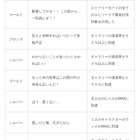
ストーリーモードの全て
駆逐してやる！！ この世から…
ゴールド
のエピソードで緊急討伐
一匹残らず！！
対象を討伐した
巨人と対峙すればいつだって情
ギャラリーの達成率が２
ブロンズ
報不足
５％以上に到達
わからないことがあったら わか
ギャラリーの達成率が５
シルバー
ればいい
０％以上に到達
きっと外の世界はこの壁の中の
ギャラリーの達成率が１
ゴールド
何倍も広いんだ！
００％に到達
主人公のレベルがMAXに
シルバー
ほう…悪くない…
到達
１人のキャラクターのラ
シルバー
悪ぃけど俺…天才だから
ンクがMAXに到達