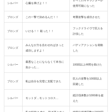
すべてのキャラクターが
シルバー
心臓を捧げよ！！
使用可能になった
ブロンズ
この一撃で決めるんだ！！
奇襲攻撃を成功させた
フックドライヴで巨人を
ブロンズ
いける！！ 殺った！！
討伐した
みんなが力を合わせればきっと
バディアクションを発動
ブロンズ
成功しますよ！
した
最悪なことにならなくて本当に
シルバー
100回以上仲間を助けた
良かった…
巨人の攻撃を100回以上
ブロンズ
私は自分を完璧に支配できた
回避した
総討伐体数が1000体を超
シルバー
モットダ…モットコロス…
えた