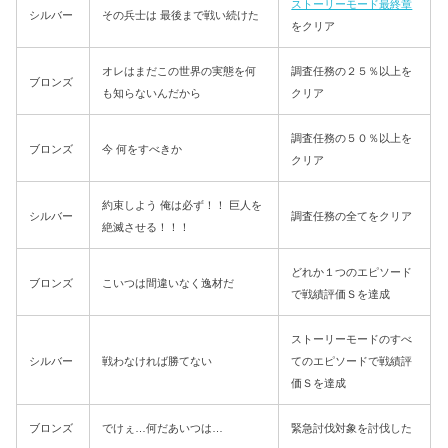
ストーリーモード最終章
シルバー
その兵士は 最後まで戦い続けた
をクリア
オレはまだこの世界の実態を何
調査任務の２５％以上を
ブロンズ
も知らないんだから
クリア
調査任務の５０％以上を
ブロンズ
今 何をすべきか
クリア
約束しよう 俺は必ず！！ 巨人を
シルバー
調査任務の全てをクリア
絶滅させる！！！
どれか１つのエピソード
ブロンズ
こいつは間違いなく逸材だ
で戦績評価Ｓを達成
ストーリーモードのすべ
シルバー
戦わなければ勝てない
てのエピソードで戦績評
価Ｓを達成
ブロンズ
でけぇ…何だあいつは…
緊急討伐対象を討伐した