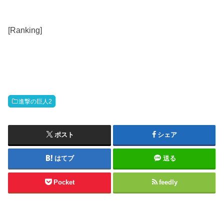
[Ranking]
進撃の巨人2
ポスト
シェア
はてブ
送る
Pocket
feedly