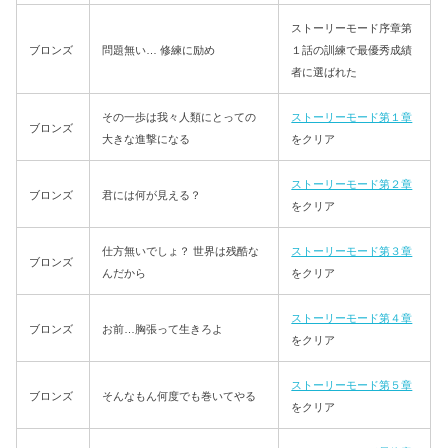
ストーリーモード序章第
ブロンズ
問題無い… 修練に励め
１話の訓練で最優秀成績
者に選ばれた
その一歩は我々人類にとっての
ストーリーモード第１章
ブロンズ
大きな進撃になる
をクリア
ストーリーモード第２章
ブロンズ
君には何が見える？
をクリア
仕方無いでしょ？ 世界は残酷な
ストーリーモード第３章
ブロンズ
んだから
をクリア
ストーリーモード第４章
ブロンズ
お前…胸張って生きろよ
をクリア
ストーリーモード第５章
ブロンズ
そんなもん何度でも巻いてやる
をクリア