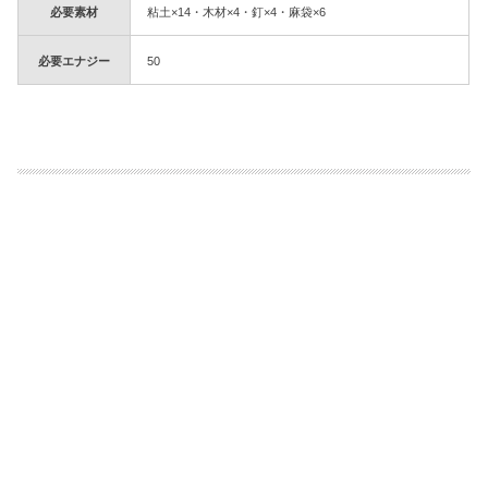
必要素材
粘土×14・木材×4・釘×4・麻袋×6
必要エナジー
50