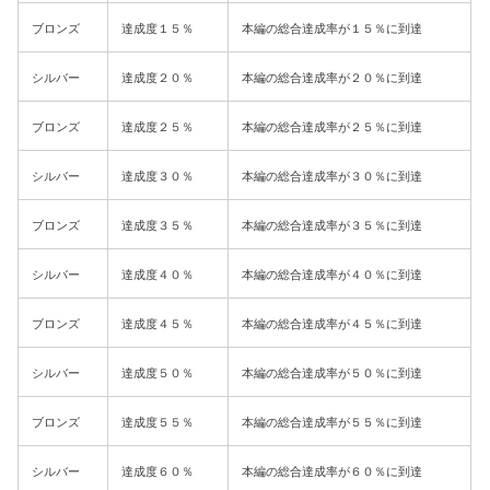
ブロンズ
達成度１５％
本編の総合達成率が１５％に到達
シルバー
達成度２０％
本編の総合達成率が２０％に到達
ブロンズ
達成度２５％
本編の総合達成率が２５％に到達
シルバー
達成度３０％
本編の総合達成率が３０％に到達
ブロンズ
達成度３５％
本編の総合達成率が３５％に到達
シルバー
達成度４０％
本編の総合達成率が４０％に到達
ブロンズ
達成度４５％
本編の総合達成率が４５％に到達
シルバー
達成度５０％
本編の総合達成率が５０％に到達
ブロンズ
達成度５５％
本編の総合達成率が５５％に到達
シルバー
達成度６０％
本編の総合達成率が６０％に到達