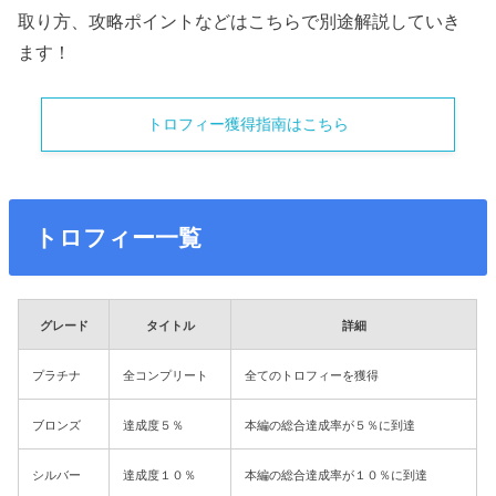
取り方、攻略ポイントなどはこちらで別途解説していき
ます！
トロフィー獲得指南はこちら
トロフィー一覧
グレード
タイトル
詳細
プラチナ
全コンプリート
全てのトロフィーを獲得
ブロンズ
達成度５％
本編の総合達成率が５％に到達
シルバー
達成度１０％
本編の総合達成率が１０％に到達