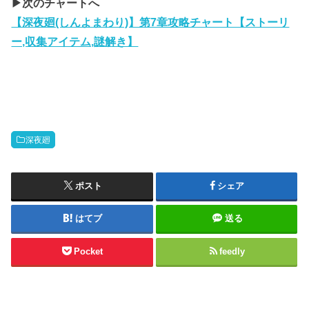
▶︎次のチャートへ
【深夜廻(しんよまわり)】第7章攻略チャート【ストーリ
ー,収集アイテム,謎解き】
深夜廻
ポスト
シェア
はてブ
送る
Pocket
feedly