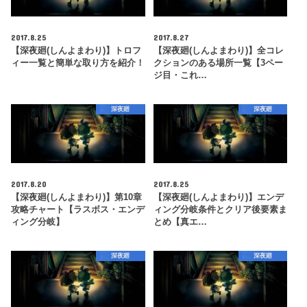
2017.8.25
2017.8.27
【深夜廻(しんよまわり)】トロフ
【深夜廻(しんよまわり)】全コレ
ィー一覧と簡単な取り方を紹介！
クションのある場所一覧【3ペー
ジ目・これ…
深夜廻
深夜廻
2017.8.20
2017.8.25
【深夜廻(しんよまわり)】第10章
【深夜廻(しんよまわり)】エンデ
攻略チャート【ラスボス・エンデ
ィング分岐条件とクリア後要素ま
ィング分岐】
とめ【真エ…
深夜廻
深夜廻