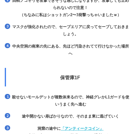
回転ノコギリを攻撃できそうな感じになりますが、攻撃しても止め
られないので注意！
（ちなみに私はショットガン2〜3発撃っちゃいましたｗ）
マスクが強化されたので、セーブエリアに戻ってセーブしておきま
しょう。
中央空洞の南東の先にある、先ほど汚染されてて行けなかった場所
へ
保管庫1F
殺せないモールデットが複数体来るので、神経グレか
L1ガード
を使
いうまく先へ進む
途中開かない扉ばかりなので、そのまま東に逃げていく
洞窟の途中に
「アンティークコイン」