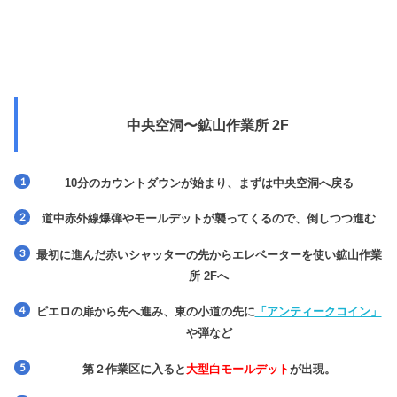
中央空洞〜鉱山作業所 2F
10分のカウントダウンが始まり、まずは中央空洞へ戻る
道中赤外線爆弾やモールデットが襲ってくるので、倒しつつ進む
最初に進んだ赤いシャッターの先からエレベーターを使い鉱山作業
所 2Fへ
ピエロの扉から先へ進み、東の小道の先に
「アンティークコイン」
や弾など
第２作業区に入ると
大型白モールデッ
ト
が出現。