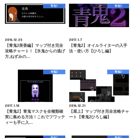
青鬼2
青鬼2
2016.12.25
2017.1.7
【青鬼2美香編】マップ付き完全
【青鬼2】オイルライターの入手
攻略チャート！【氷鬼からの逃げ
法・使い方【ひろし編】
方,ねずみの…
青鬼2
青鬼2
2017.1.10
2016.12.31
【青鬼2】青鬼マスクを全種類確
【屋上】マップ付き完全攻略チャ
実に集める方法！これでフワッテ
ート【青鬼2ひろし編】
ィーも手に入…
青鬼2
青鬼2