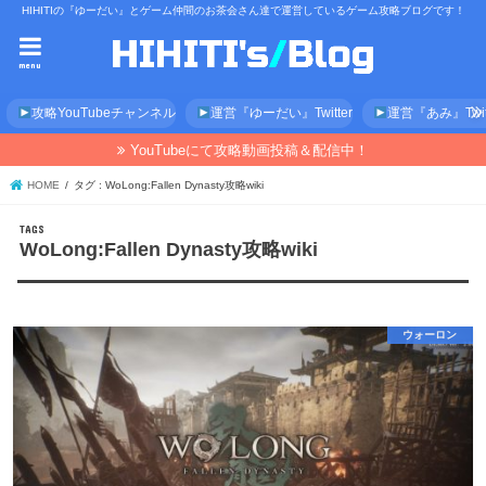
HIHITIの『ゆーだい』とゲーム仲間のお茶会さん達で運営しているゲーム攻略ブログです！
menu
攻略YouTubeチャンネル
運営『ゆーだい』Twitter
運営『あみ』Twitt
YouTubeにて攻略動画投稿＆配信中！
HOME
タグ : WoLong:Fallen Dynasty攻略wiki
WoLong:Fallen Dynasty攻略wiki
ウォーロン