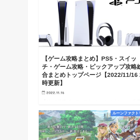
【ゲーム攻略まとめ】PS5・スイッ
チ・ゲーム攻略・ピックアップ攻略
合まとめトップページ【2022/11/16 
時更新】
2022.11.16
【ゲーム攻略 ポケモンスカーレットバイオレット攻略
ケモンSV 攻略 wiki walkthrough】 【攻略進捗】：
ルーンファクト
ゲーム(下記参照)を攻略中！ ※攻略担当を全員女性で
めていた為、ライフスタイル等の関係で一…