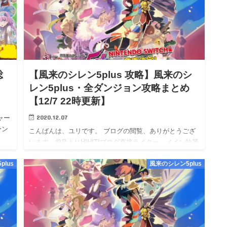
総
【風来のシレン5plus 攻略】風来のシ
レン5plus・全ダンジョン攻略まとめ
【12/7 22時更新】
2020.12.07
ャー
ーン
こんばんは、ユリです。 ブログの閲覧、ありがとうござ
います。(9月よりHIHITIブログ直接ライター、メイン執筆
となりました。) 相互リンク→エキサイト応援ブログ
lus
風来のシレン5plus
/ Livedoor応援ブログ / アメブロ応援ブログ …