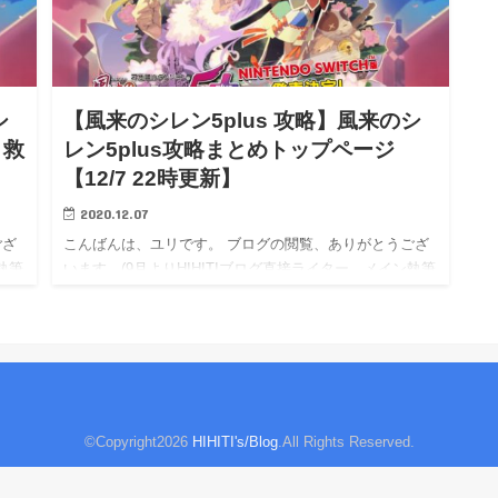
シ
【風来のシレン5plus 攻略】風来のシ
・救
レン5plus攻略まとめトップページ
【12/7 22時更新】
2020.12.07
ござ
こんばんは、ユリです。 ブログの閲覧、ありがとうござ
執筆
います。(9月よりHIHITIブログ直接ライター、メイン執筆
となりました。) 相互リンク→エキサイト応援ブログ
/ Livedoor応援ブログ / アメブロ応援ブログ …
©Copyright2026
HIHITI's/Blog
.All Rights Reserved.