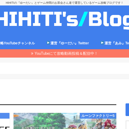
HIHITIの『ゆーだい』とゲーム仲間のお茶会さん達で運営しているゲーム攻略ブログです！
略YouTubeチャンネル
運営『ゆーだい』Twitter
運営『あみ』Twit
YouTubeにて攻略動画投稿＆配信中！
ルーンファクトリー5