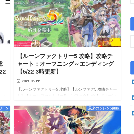
【ルーンファクトリー5 攻略】攻略チ
総
ャート：オープニング～エンディング
22
【5/22 3時更新】
2021.05.22
【ルーンファクトリー5 攻略】【ルンファク5 攻略チャー
ト】【ルーンファクトリー5 ルンファク5 wiki】【ルーン
 ポ
ファクトリー5 ルンファク5 walkthrough】 【攻略進
様々な
リー5
風来のシレン5plus
捗】：5月22日1時頃：ゲーム攻略開始！…
固