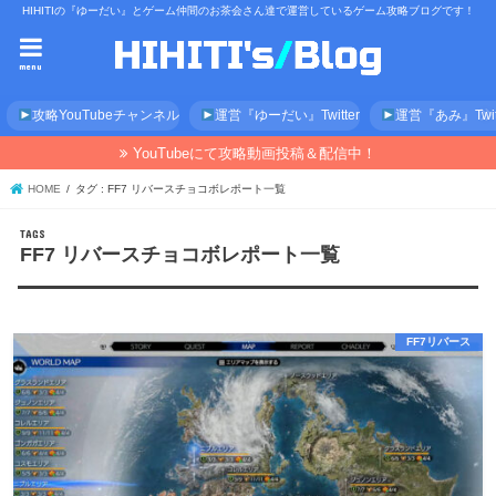
HIHITIの『ゆーだい』とゲーム仲間のお茶会さん達で運営しているゲーム攻略ブログです！
menu
攻略YouTubeチャンネル
運営『ゆーだい』Twitter
運営『あみ』Twitt
YouTubeにて攻略動画投稿＆配信中！
HOME
タグ : FF7 リバースチョコボレポート一覧
FF7 リバースチョコボレポート一覧
FF7リバース