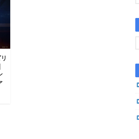
ビリ
｜
ン
ァ
ア
性
iki