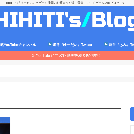
HIHITIの『ゆーだい』とゲーム仲間のお茶会さん達で運営しているゲーム攻略ブログです！
略YouTubeチャンネル
運営『ゆーだい』Twitter
運営『あみ』Twit
YouTubeにて攻略動画投稿＆配信中！
6