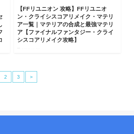
【FFリユニオン 攻略】FFリユニオ
セ
ン・クライシスコアリメイク・マテリ
し
ア一覧｜マテリアの合成と最強マテリ
フ
ア【ファイナルファンタジー・クライ
コ
シスコアリメイク攻略】
2022.12.30
【FFリユニオン ファイナルファンタジー Reunion クライ
シスコア リメイク マテリア一覧｜マテリアの合成と最強
クライ
マテリア 攻略】【FFリユニオン Reunion クライシスコア
枠の
2
3
>
リメイク Switch Steam …
リユ