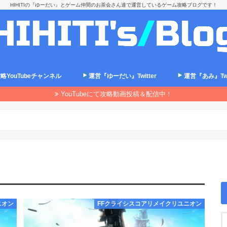
HIHITIの『ゆーだい』とゲーム仲間のお茶会さん達で運営しているゲーム攻略ブログです！
略YouTubeチャンネル
運営『ゆーだい』Twitter
運営『あみ』Twit
YouTubeにて攻略動画投稿＆配信中！
ニオン
FFクライシスコアリメイクリユニオン