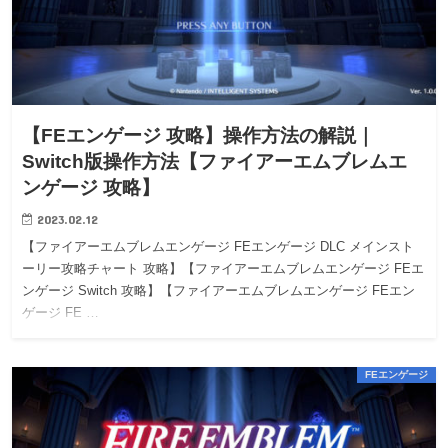
【FEエンゲージ 攻略】操作方法の解説｜
Switch版操作方法【ファイアーエムブレムエ
ンゲージ 攻略】
2023.02.12
【ファイアーエムブレムエンゲージ FEエンゲージ DLC メインスト
ーリー攻略チャート 攻略】【ファイアーエムブレムエンゲージ FEエ
ンゲージ Switch 攻略】【ファイアーエムブレムエンゲージ FEエン
ゲージ FE …
FEエンゲージ