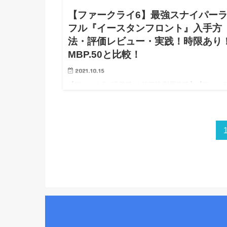
【ファークライ6】最強スナイパー
フル『イースタンフロント』入手方
法・評価レビュー・実践！時限あり
MBP.50と比較！
2021.10.15
【ファークライ6 攻略 クリア後 動画攻略】【ファー
イ6 PS5 PS4 Steam PC 攻略】【FarCry6 wiki
walkthrough】 ※10/08 0時：攻略開始！※ライター
度5地震被災・かつ怖…