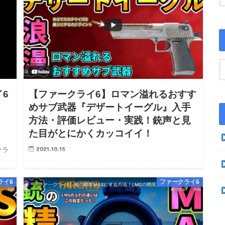
6
【ファークライ6】ロマン溢れるおすす
めサブ武器『デザートイーグル』入手
方法・評価レビュー・実践！銃声と見
た目がとにかくカッコイイ！
2021.10.15
クラ
【ファークライ6 攻略 クリア後 動画攻略】【ファークラ
：震
イ6 PS5 PS4 Steam PC 攻略】【FarCry6 wiki
ライ6
ファークライ6
walkthrough】 ※10/08 0時：攻略開始！※ライター：震
度5地震被災・かつ怖…