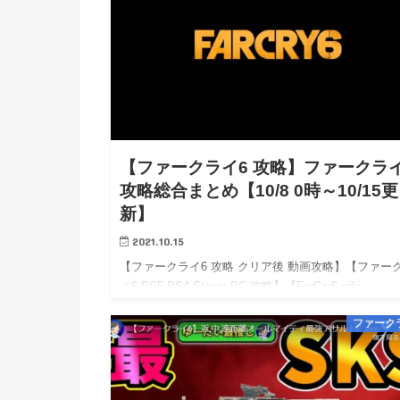
【ファークライ6 攻略】ファークライ
攻略総合まとめ【10/8 0時～10/15更
新】
2021.10.15
【ファークライ6 攻略 クリア後 動画攻略】【ファー
イ6 PS5 PS4 Steam PC 攻略】【FarCry6 wiki
walkthrough】 ※10/08 0時：攻略開始！※ライター
ファーク
度5地震被…