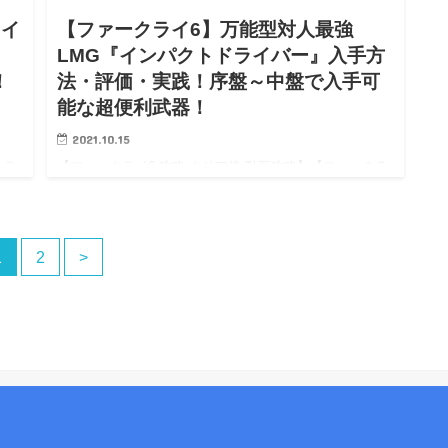
ライ
【ファークライ6】万能型対人最強
LMG『インパクトドライバー』入手方
！
法・評価・実践！序盤～中盤で入手可
能な超便利武器！
2021.10.15
クラ
【ファークライ6 攻略 クリア後 動画攻略】【ファークラ
イ6 PS5 PS4 Steam PC 攻略】【FarCry6 wiki
：震
walkthrough】 ※10/08 0時：攻略開始！※ライター：震
度5地震被災・かつ怖…
1
2
>