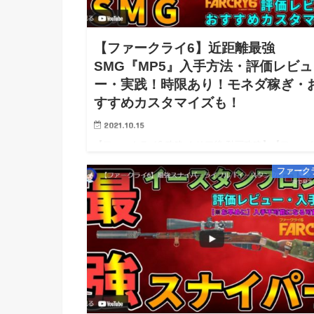
【ファークライ6】近距離最強
SMG『MP5』入手方法・評価レビュ
ー・実践！時限あり！モネダ稼ぎ・
すすめカスタマイズも！
2021.10.15
【ファークライ6 攻略 クリア後 動画攻略】【ファー
イ6 PS5 PS4 Steam PC 攻略】【FarCry6 wiki
ファーク
walkthrough】 ※10/08 0時：攻略開始！※ライター
度5地震被災・かつ怖…