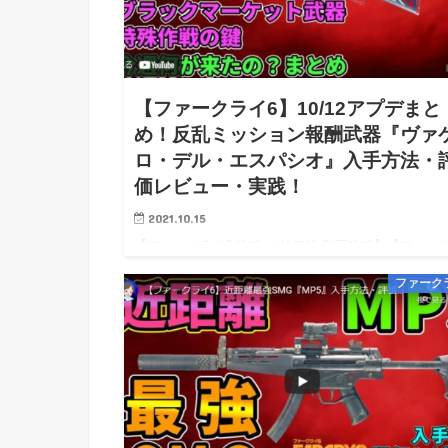
【ファークライ6】10/12アプデまと
め！反乱ミッション報酬武器『ヴァ
ロ・デル・エスパシオ』入手方法・
価レビュー・実践！
2021.10.15
【ファークライ6 攻略 クリア後 動画攻略】【ファー
イ6 PS5 PS4 Steam PC 攻略】【FarCry6 wiki
ファーク
walkthrough】 ※10/08 0時：攻略開始！※ライター
度5地震被災・かつ怖…