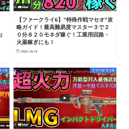
【ファークライ6】”特殊作戦マセオ”攻
略ガイド！最高難易度マスター３で２
お
０分８２０モネダ稼ぐ！工業用回路・
火薬稼ぎにも！
2021.10.15
クラ
【ファークライ6 攻略 クリア後 動画攻略】【ファークラ
イ6 PS5 PS4 Steam PC 攻略】【FarCry6 wiki
ライ6
ファークライ6
：震
walkthrough】 ※10/08 0時：攻略開始！※ライター：震
度5地震被災・かつ怖…