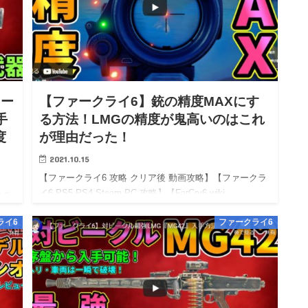
オー
【ファークライ6】銃の精度MAXにす
手
る方法！LMGの精度が鬼高いのはこれ
度
が理由だった！
2021.10.15
【ファークライ6 攻略 クリア後 動画攻略】【ファークラ
イ6 PS5 PS4 Steam PC 攻略】【FarCry6 wiki
クラ
walkthrough】 ※10/08 0時：攻略開始！※ライター：震
ライ6
ファークライ6
度5地震被災・かつ怖…
：震