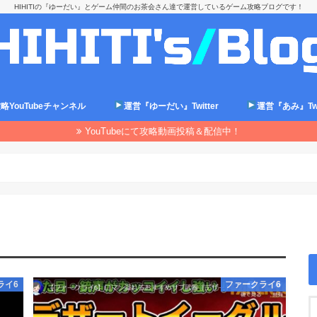
HIHITIの『ゆーだい』とゲーム仲間のお茶会さん達で運営しているゲーム攻略ブログです！
略YouTubeチャンネル
運営『ゆーだい』Twitter
運営『あみ』Twit
YouTubeにて攻略動画投稿＆配信中！
ライ6
ファークライ6