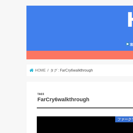
攻
HOME
タグ : FarCry6walkthrough
FarCry6walkthrough
ファーク