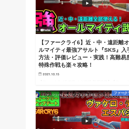
【ファークライ6】近・中・遠距離
ルマイティ最強アサルト『SKS』入
方法・評価レビュー・実践！高難易
特殊作戦も楽々攻略！
2021.10.15
【ファークライ6 攻略 クリア後 動画攻略】【ファー
イ6 PS5 PS4 Steam PC 攻略】【FarCry6 wiki
ファーク
walkthrough】 ※10/08 0時：攻略開始！※ライター
度5地震被災・かつ怖…