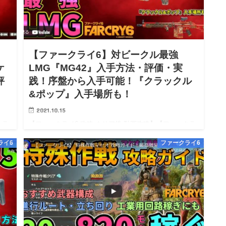
【ファークライ6】対ビークル最強
ケ
LMG『MG42』入手方法・評価・実
評
践！序盤から入手可能！『クラックル
&ポップ』入手場所も！
2021.10.15
クラ
【ファークライ6 攻略 クリア後 動画攻略】【ファークラ
イ6 PS5 PS4 Steam PC 攻略】【FarCry6 wiki
ライ6
ファークライ6
：震
walkthrough】 ※10/08 0時：攻略開始！※ライター：震
度5地震被災・かつ怖…